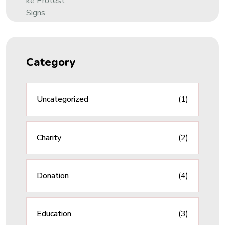
Category
Uncategorized
(1)
Charity
(2)
Donation
(4)
Education
(3)