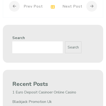
Prev Post
Next Post
Search
Search
Recent Posts
1 Euro Deposit Casinoer Online Casino
Blackjack Promotion Uk