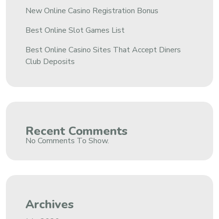
New Online Casino Registration Bonus
Best Online Slot Games List
Best Online Casino Sites That Accept Diners
Club Deposits
Recent Comments
No Comments To Show.
Archives