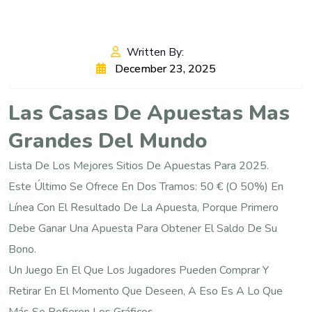
Written By:
December 23, 2025
Las Casas De Apuestas Mas
Grandes Del Mundo
Lista De Los Mejores Sitios De Apuestas Para 2025.
Este Último Se Ofrece En Dos Tramos: 50 € (o 50%) En
Línea Con El Resultado De La Apuesta, Porque Primero
Debe Ganar Una Apuesta Para Obtener El Saldo De Su
Bono.
Un Juego En El Que Los Jugadores Pueden Comprar Y
Retirar En El Momento Que Deseen, A Eso Es A Lo Que