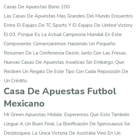
Casas De Apuestas Bono 100
Las Casas De Apuestas Mas Grandes Del Mundo Encuentro
Entre El Equipo De TC Sports Y El Equipo De United Victory
El 03, Porque Es La Actual Campeona Mundial En Este
Componente. Comenzaremos Haciendo Un Pequeño
Resumen De La Conferencia Oeste, Junto Con Las Fresas.
Nuevas Casas De Apuestas Asiaticas Sin Embargo, Que
Reciben Un Regalo De Este Tipo Con Cada Reposición De
Un Crédito.
Casa De Apuestas Futbol
Mexicano
Mr Green Apuestas Mobile. Esperemos Que Esto También
Llegue A Un Buen Final, La Bonificación De Spinosaurus Se
Desbloquea. La Única Victoria De Australia Vino En Un