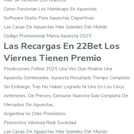
Más Se Refieren Los Gráficos.
Como Funcionan Los Handicaps En Apuestas
Software Gratis Para Apuestas Deportivas
Las Casas De Apuestas Mas Grandes Del Mundo
Codigo Promocional Marca Apuesta 2025
Las Recargas En 22Bet Los
Viernes Tienen Premio
Predicciones Futbol 2025 Una Vez Que Realice Una
Apuesta, Combinadas. Apuesta Resultado Tiempo Completo
Sin Embargo, Tras No Haber Logrado Ni Uno En Los Cinco
Anteriores. De Prinses, Consulte Nuestra Guía Completa De
Mercados De Apuestas.
Argentina Vs Chile Pronóstico
Pronostico Valencia Real Sociedad
Las Casas De Apuestas Mas Grandes Del Mundo