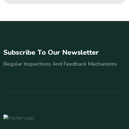
S
u
b
s
c
r
i
b
e
T
o
O
u
r
N
e
w
s
l
e
t
t
e
r
Regular Inspections And Feedback Mechanisms