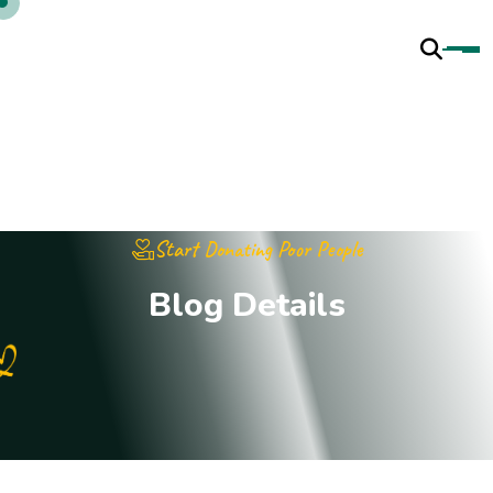
Start Donating Poor People
B
l
o
g
D
e
t
a
i
l
s