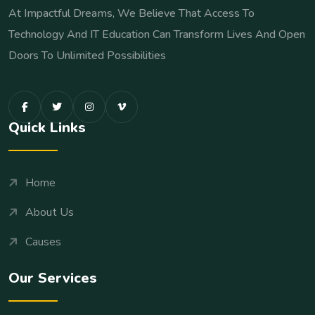
At Impactful Dreams, We Believe That Access To
Technology And IT Education Can Transform Lives And Open
Doors To Unlimited Possibilities
Quick Links
Home
About Us
Causes
Our Services