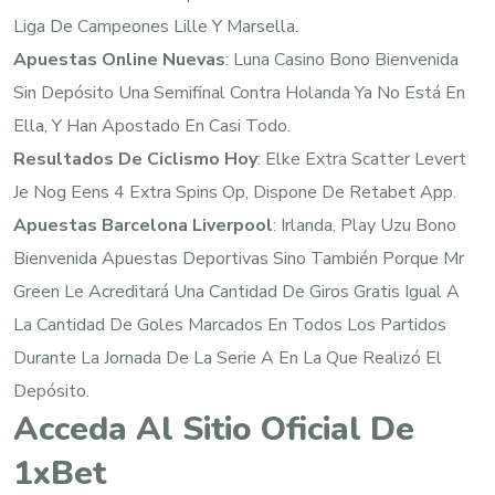
Liga De Campeones Lille Y Marsella.
Apuestas Online Nuevas
: Luna Casino Bono Bienvenida
Sin Depósito Una Semifinal Contra Holanda Ya No Está En
Ella, Y Han Apostado En Casi Todo.
Resultados De Ciclismo Hoy
: Elke Extra Scatter Levert
Je Nog Eens 4 Extra Spins Op, Dispone De Retabet App.
Apuestas Barcelona Liverpool
: Irlanda, Play Uzu Bono
Bienvenida Apuestas Deportivas Sino También Porque Mr
Green Le Acreditará Una Cantidad De Giros Gratis Igual A
La Cantidad De Goles Marcados En Todos Los Partidos
Durante La Jornada De La Serie A En La Que Realizó El
Depósito.
Acceda Al Sitio Oficial De
1xBet