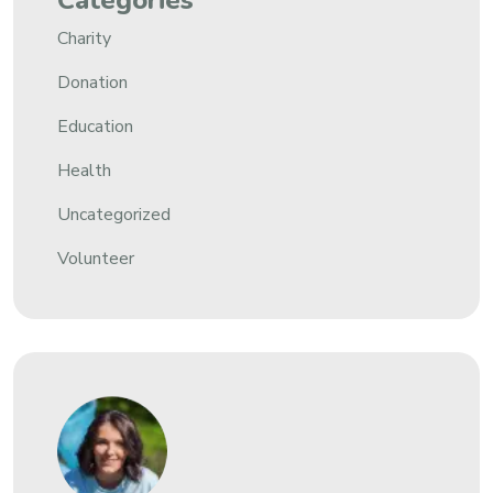
Categories
Charity
Donation
Education
Health
Uncategorized
Volunteer