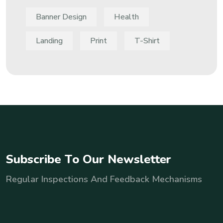
Banner Design
Health
Landing
Print
T-Shirt
S
u
b
s
c
r
i
b
e
T
o
O
u
r
N
e
w
s
l
e
t
t
e
r
Regular Inspections And Feedback Mechanisms