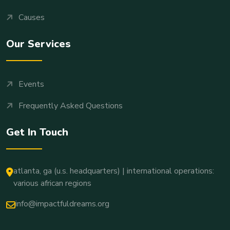
Causes
Our Services
Events
Frequently Asked Questions
Get In Touch
atlanta, ga (u.s. headquarters) | international operations:
various african regions
info@impactfuldreams.org