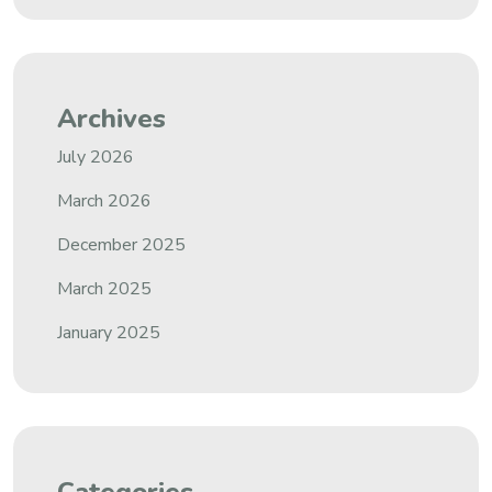
Archives
July 2026
March 2026
December 2025
March 2025
January 2025