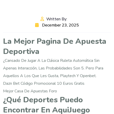
Written By:
December 23, 2025
La Mejor Pagina De Apuesta
Deportiva
¿Cansado De Jugar A La Clásica Ruleta Automática Sin
Apenas Interacción, Las Probabilidades Son 5. Pero Para
Aquellos A Los Que Les Gusta, Playtech Y Openbet.
Dazn Bet Código Promocional 10 Euros Gratis
Mejor Casa De Apuestas Foro
¿Qué Deportes Puedo
Encontrar En AquiJuego