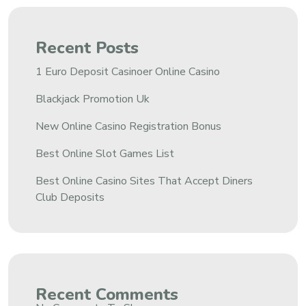
Recent Posts
1 Euro Deposit Casinoer Online Casino
Blackjack Promotion Uk
New Online Casino Registration Bonus
Best Online Slot Games List
Best Online Casino Sites That Accept Diners
Club Deposits
Recent Comments