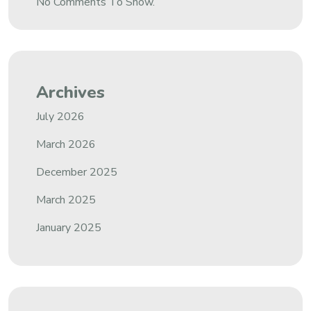
No Comments To Show.
Archives
July 2026
March 2026
December 2025
March 2025
January 2025