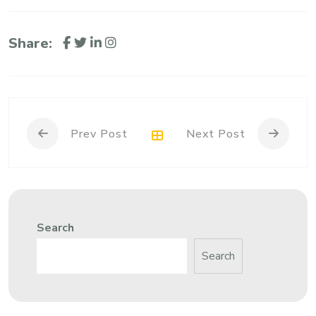
Share:
Prev Post
Next Post
Search
Search