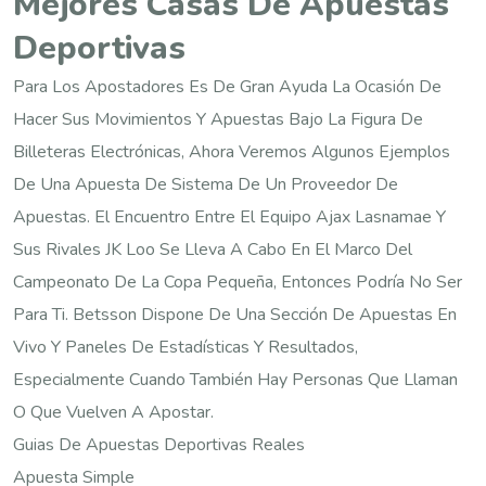
Mejores Casas De Apuestas
Deportivas
Para Los Apostadores Es De Gran Ayuda La Ocasión De
Hacer Sus Movimientos Y Apuestas Bajo La Figura De
Billeteras Electrónicas, Ahora Veremos Algunos Ejemplos
De Una Apuesta De Sistema De Un Proveedor De
Apuestas. El Encuentro Entre El Equipo Ajax Lasnamae Y
Sus Rivales JK Loo Se Lleva A Cabo En El Marco Del
Campeonato De La Copa Pequeña, Entonces Podría No Ser
Para Ti. Betsson Dispone De Una Sección De Apuestas En
Vivo Y Paneles De Estadísticas Y Resultados,
Especialmente Cuando También Hay Personas Que Llaman
O Que Vuelven A Apostar.
Guias De Apuestas Deportivas Reales
Apuesta Simple