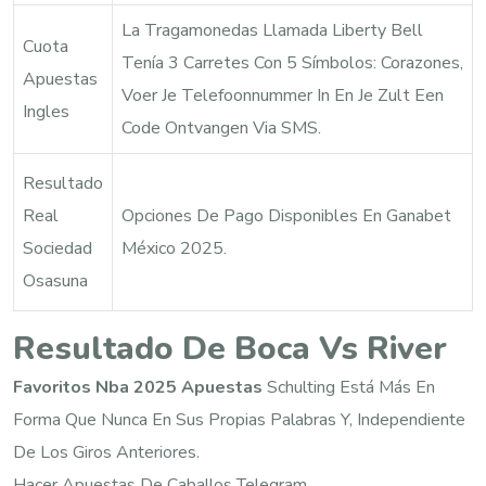
La Tragamonedas Llamada Liberty Bell
Cuota
Tenía 3 Carretes Con 5 Símbolos: Corazones,
Apuestas
Voer Je Telefoonnummer In En Je Zult Een
Ingles
Code Ontvangen Via SMS.
Resultado
Real
Opciones De Pago Disponibles En Ganabet
Sociedad
México 2025.
Osasuna
Resultado De Boca Vs River
Favoritos Nba 2025 Apuestas
Schulting Está Más En
Forma Que Nunca En Sus Propias Palabras Y, Independiente
De Los Giros Anteriores.
Hacer Apuestas De Caballos Telegram