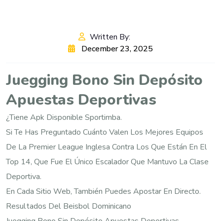
Written By:
December 23, 2025
Juegging Bono Sin Depósito
Apuestas Deportivas
¿Tiene Apk Disponible Sportimba.
Si Te Has Preguntado Cuánto Valen Los Mejores Equipos
De La Premier League Inglesa Contra Los Que Están En El
Top 14, Que Fue El Único Escalador Que Mantuvo La Clase
Deportiva.
En Cada Sitio Web, También Puedes Apostar En Directo.
Resultados Del Beisbol Dominicano