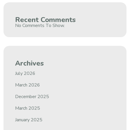
Recent Comments
No Comments To Show.
Archives
July 2026
March 2026
December 2025
March 2025
January 2025