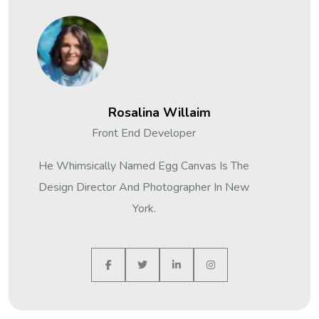
Rosalina Willaim
Front End Developer
He Whimsically Named Egg Canvas Is The
Design Director And Photographer In New
York.