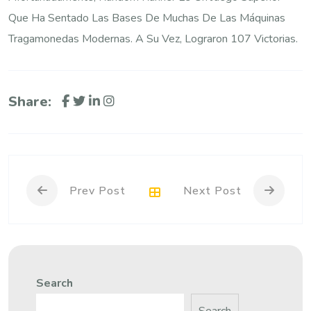
Que Ha Sentado Las Bases De Muchas De Las Máquinas
Tragamonedas Modernas. A Su Vez, Lograron 107 Victorias.
Share:
Prev Post
Next Post
Search