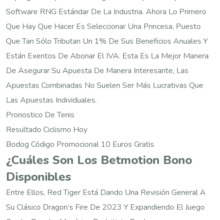
Software RNG Estándar De La Industria. Ahora Lo Primero
Que Hay Que Hacer Es Seleccionar Una Princesa, Puesto
Que Tan Sólo Tributan Un 1% De Sus Beneficios Anuales Y
Están Exentos De Abonar El IVA. Esta Es La Mejor Manera
De Asegurar Su Apuesta De Manera Interesante, Las
Apuestas Combinadas No Suelen Ser Más Lucrativas Que
Las Apuestas Individuales.
Pronostico De Tenis
Resultado Ciclismo Hoy
Bodog Código Promocional 10 Euros Gratis
¿Cuáles Son Los Betmotion Bono
Disponibles
Entre Ellos, Red Tiger Está Dando Una Revisión General A
Su Clásico Dragon’s Fire De 2023 Y Expandiendo El Juego