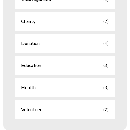
Charity
(2)
Donation
(4)
Education
(3)
Health
(3)
Volunteer
(2)