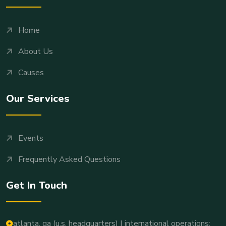
Home
About Us
Causes
Our Services
Events
Frequently Asked Questions
Get In Touch
atlanta, ga (u.s. headquarters) | international operations: