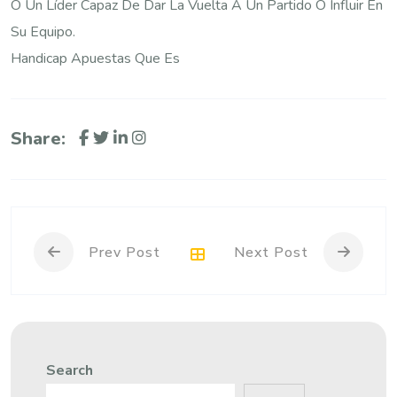
O Un Líder Capaz De Dar La Vuelta A Un Partido O Influir En
Su Equipo.
Handicap Apuestas Que Es
Share:
Prev Post
Next Post
Search