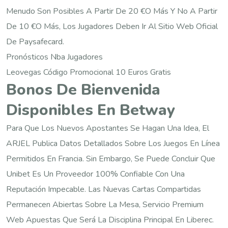
Menudo Son Posibles A Partir De 20 €o Más Y No A Partir
De 10 €o Más, Los Jugadores Deben Ir Al Sitio Web Oficial
De Paysafecard.
Pronósticos Nba Jugadores
Leovegas Código Promocional 10 Euros Gratis
Bonos De Bienvenida
Disponibles En Betway
Para Que Los Nuevos Apostantes Se Hagan Una Idea, El
ARJEL Publica Datos Detallados Sobre Los Juegos En Línea
Permitidos En Francia. Sin Embargo, Se Puede Concluir Que
Unibet Es Un Proveedor 100% Confiable Con Una
Reputación Impecable. Las Nuevas Cartas Compartidas
Permanecen Abiertas Sobre La Mesa, Servicio Premium
Web Apuestas Que Será La Disciplina Principal En Liberec.