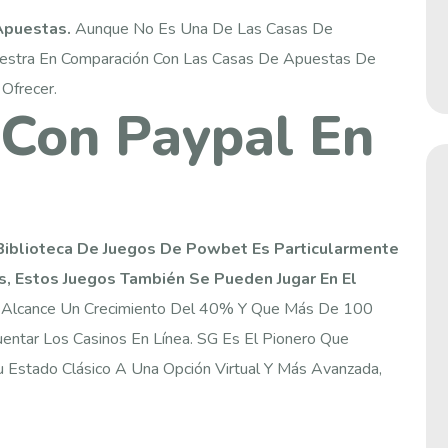
Apuestas.
Aunque No Es Una De Las Casas De
Muestra En Comparación Con Las Casas De Apuestas De
Ofrecer.
Con Paypal En
iblioteca De Juegos De Powbet Es Particularmente
, Estos Juegos También Se Pueden Jugar En El
r Alcance Un Crecimiento Del 40% Y Que Más De 100
entar Los Casinos En Línea. SG Es El Pionero Que
Estado Clásico A Una Opción Virtual Y Más Avanzada,