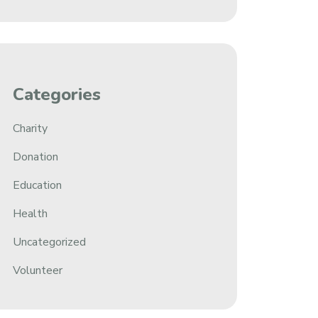
Categories
Charity
Donation
Education
Health
Uncategorized
Volunteer