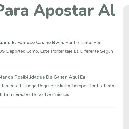
Para Apostar Al
 Como El Famoso Casino Bwin.
Por Lo Tanto, Por
OS Deportes Como, Este Porcentaje Es Diferente Según
 Menos Posibilidades De Ganar, Aquí En
etamente El Juego Requiere Mucho Tiempo. Por Lo Tanto,
E Innumerables Horas De Práctica.