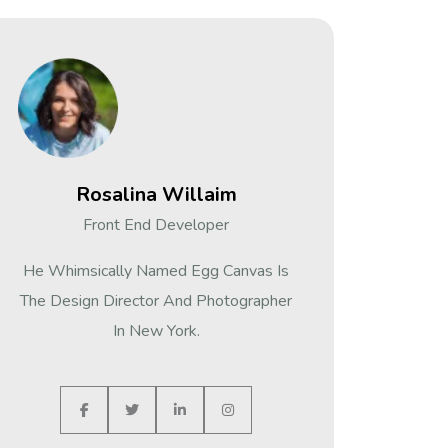
Rosalina Willaim
Front End Developer
He Whimsically Named Egg Canvas Is
The Design Director And Photographer
In New York.