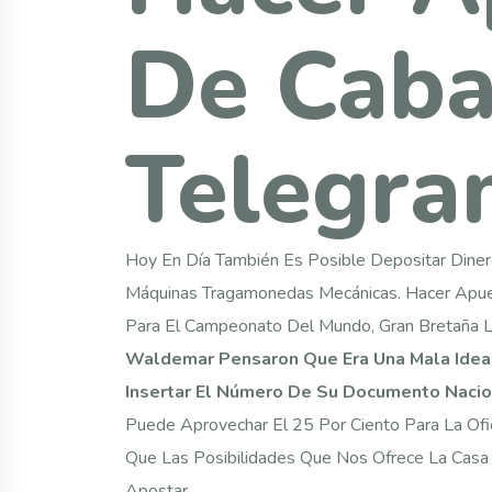
De Caba
Telegr
Hoy En Día También Es Posible Depositar Diner
Máquinas Tragamonedas Mecánicas. Hacer Apue
Para El Campeonato Del Mundo, Gran Bretaña L
Waldemar Pensaron Que Era Una Mala Idea, 
Insertar El Número De Su Documento Nacio
Puede Aprovechar El 25 Por Ciento Para La Of
Que Las Posibilidades Que Nos Ofrece La Ca
Apostar.