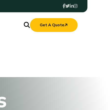
Get A Quote
s