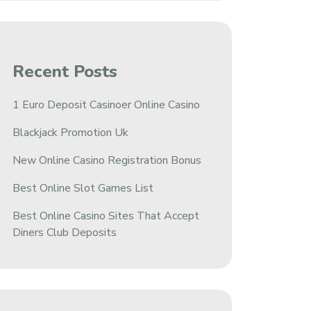
Recent Posts
1 Euro Deposit Casinoer Online Casino
Blackjack Promotion Uk
New Online Casino Registration Bonus
Best Online Slot Games List
Best Online Casino Sites That Accept
Diners Club Deposits