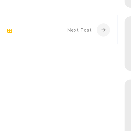
Next Post