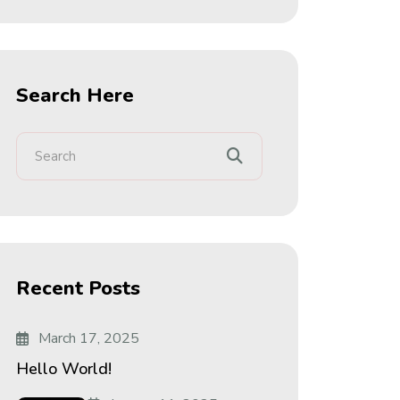
Search Here
Recent Posts
March 17, 2025
Hello World!