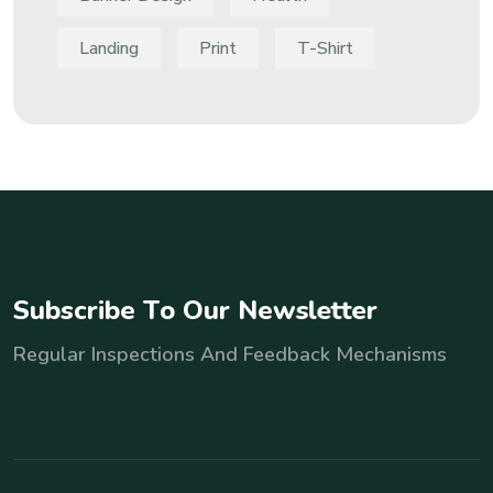
Landing
Print
T-Shirt
S
u
b
s
c
r
i
b
e
T
o
O
u
r
N
e
w
s
l
e
t
t
e
r
Regular Inspections And Feedback Mechanisms