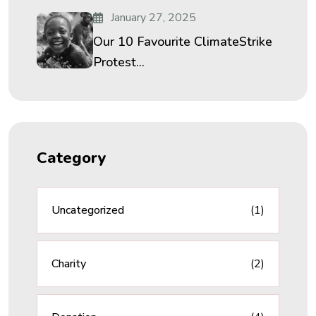
January 27, 2025
Our 10 Favourite ClimateStrike
Protest...
Category
Uncategorized
(1)
Charity
(2)