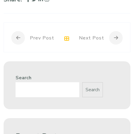
Prev Post
Next Post
Search
Search