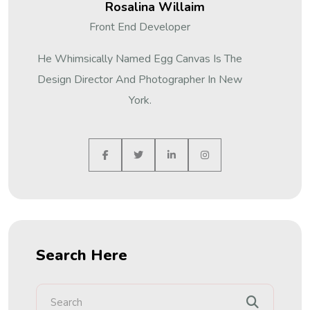
Rosalina Willaim
Front End Developer
He Whimsically Named Egg Canvas Is The
Design Director And Photographer In New
York.
Search Here