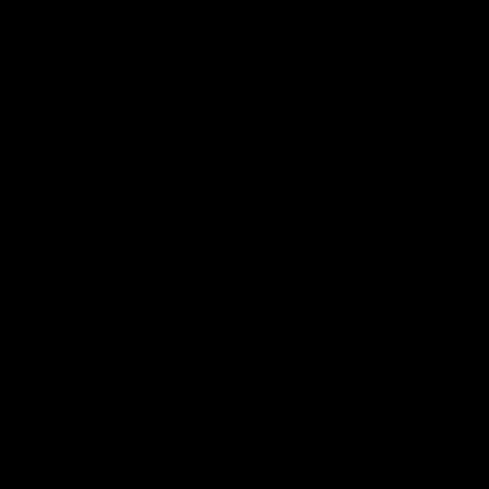
Search
Search