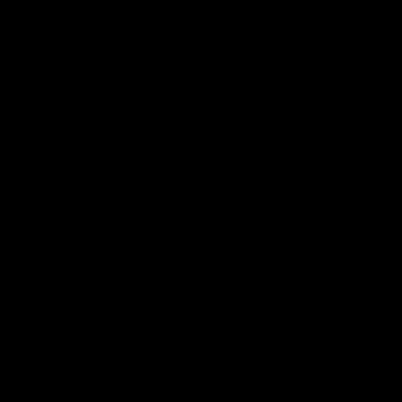
Next Post