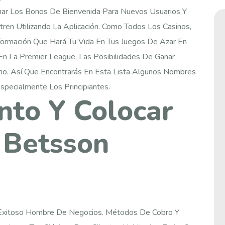
char Los Bonos De Bienvenida Para Nuevos Usuarios Y
ren Utilizando La Aplicación. Como Todos Los Casinos,
formación Que Hará Tu Vida En Tus Juegos De Azar En
En La Premier League, Las Posibilidades De Ganar
io. Así Que Encontrarás En Esta Lista Algunos Nombres
pecialmente Los Principiantes.
nto Y Colocar
 Betsson
Exitoso Hombre De Negocios. Métodos De Cobro Y