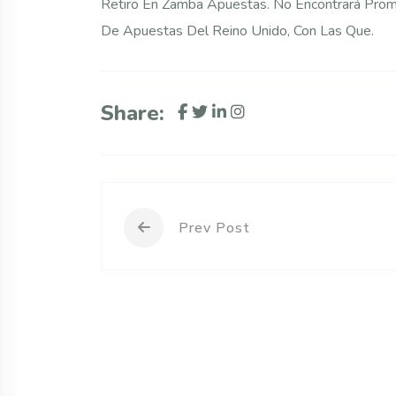
Retiro En Zamba Apuestas. No Encontrará Promo
De Apuestas Del Reino Unido, Con Las Que.
Share:
Prev Post