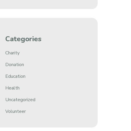
Categories
Charity
Donation
Education
Health
Uncategorized
Volunteer