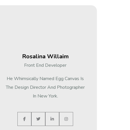
Rosalina Willaim
Front End Developer
He Whimsically Named Egg Canvas Is
The Design Director And Photographer
In New York.