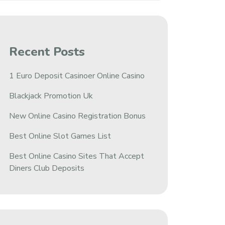
Recent Posts
1 Euro Deposit Casinoer Online Casino
Blackjack Promotion Uk
New Online Casino Registration Bonus
Best Online Slot Games List
Best Online Casino Sites That Accept
Diners Club Deposits