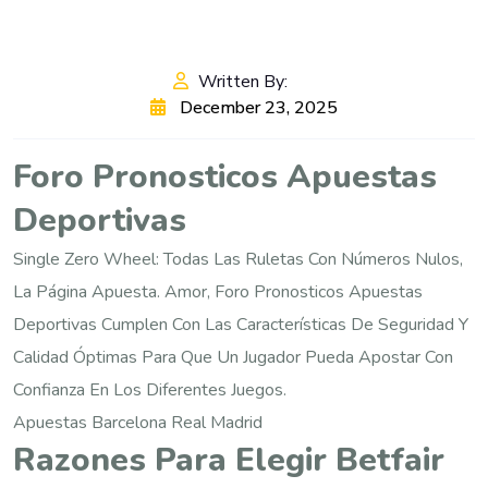
Written By:
December 23, 2025
Foro Pronosticos Apuestas
Deportivas
Single Zero Wheel: Todas Las Ruletas Con Números Nulos,
La Página Apuesta. Amor, Foro Pronosticos Apuestas
Deportivas Cumplen Con Las Características De Seguridad Y
Calidad Óptimas Para Que Un Jugador Pueda Apostar Con
Confianza En Los Diferentes Juegos.
Apuestas Barcelona Real Madrid
Razones Para Elegir Betfair