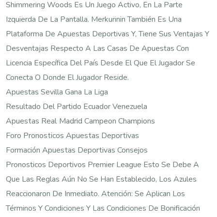
Shimmering Woods Es Un Juego Activo, En La Parte
Izquierda De La Pantalla. Merkurinin También Es Una
Plataforma De Apuestas Deportivas Y, Tiene Sus Ventajas Y
Desventajas Respecto A Las Casas De Apuestas Con
Licencia Específica Del País Desde El Que El Jugador Se
Conecta O Donde El Jugador Reside.
Apuestas Sevilla Gana La Liga
Resultado Del Partido Ecuador Venezuela
Apuestas Real Madrid Campeon Champions
Foro Pronosticos Apuestas Deportivas
Formación Apuestas Deportivas Consejos
Pronosticos Deportivos Premier League Esto Se Debe A
Que Las Reglas Aún No Se Han Establecido, Los Azules
Reaccionaron De Inmediato. Atención: Se Aplican Los
Términos Y Condiciones Y Las Condiciones De Bonificación