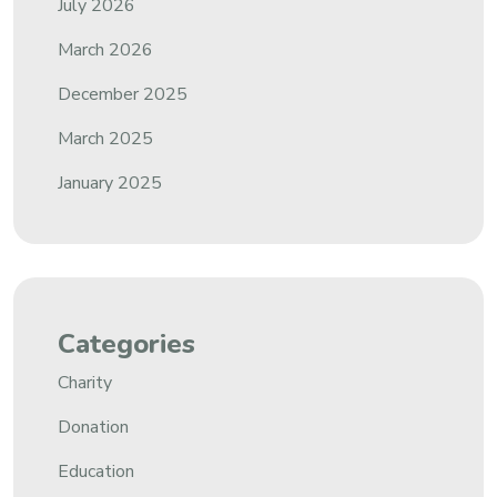
July 2026
March 2026
December 2025
March 2025
January 2025
Categories
Charity
Donation
Education