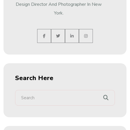
Design Director And Photographer In New
York.
Search Here