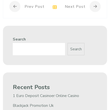
Prev Post
Next Post
Search
Search
Recent Posts
1 Euro Deposit Casinoer Online Casino
Blackjack Promotion Uk