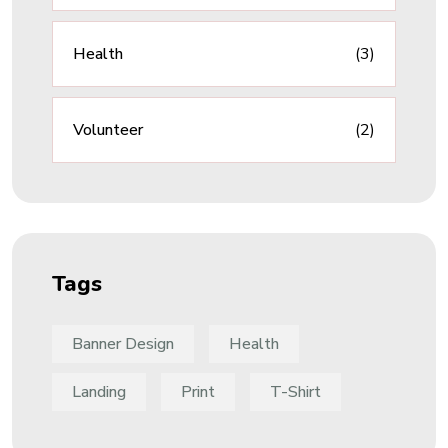
Health
(3)
Volunteer
(2)
Tags
Banner Design
Health
Landing
Print
T-Shirt