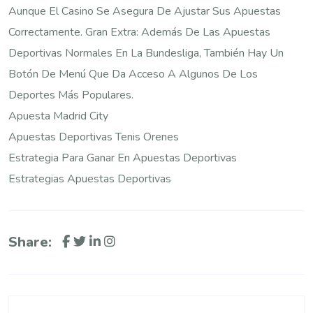
Aunque El Casino Se Asegura De Ajustar Sus Apuestas
Correctamente. Gran Extra: Además De Las Apuestas
Deportivas Normales En La Bundesliga, También Hay Un
Botón De Menú Que Da Acceso A Algunos De Los
Deportes Más Populares.
Apuesta Madrid City
Apuestas Deportivas Tenis Orenes
Estrategia Para Ganar En Apuestas Deportivas
Estrategias Apuestas Deportivas
Share: