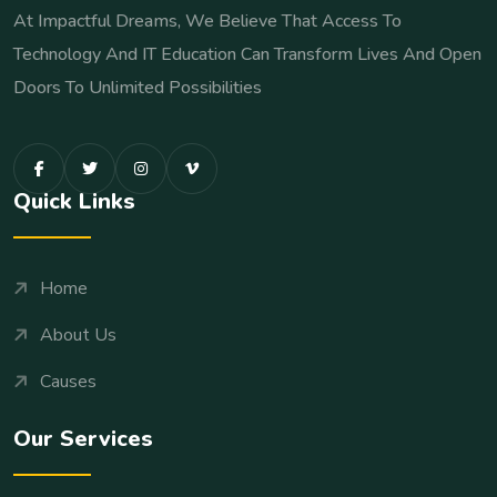
At Impactful Dreams, We Believe That Access To
Technology And IT Education Can Transform Lives And Open
Doors To Unlimited Possibilities
Quick Links
Home
About Us
Causes
Our Services