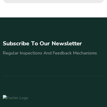
S
u
b
s
c
r
i
b
e
T
o
O
u
r
N
e
w
s
l
e
t
t
e
r
Regular Inspections And Feedback Mechanisms