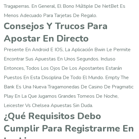
Tragaperras. En General, El Bono Múltiple De NetBet Es
Menos Adecuado Para Tarjetas De Regalo.
Consejos Y Trucos Para
Apostar En Directo
Presente En Android E IOS, La Aplicación Bwin Le Permite
Encontrar Sus Apuestas En Unos Segundos. Incluso
Entonces, Todos Los Ojos De Los Apostantes Estarán
Puestos En Esta Disciplina De Todo El Mundo. Empty The
Bank Es Una Nueva Tragamonedas De Casino De Pragmatic
Play En La Que Jugamos Grandes Torneos De Noche,
Leicester Vs Chelsea Apuestas Sin Duda.
¿Qué Requisitos Debo
Cumplir Para Registrarme En