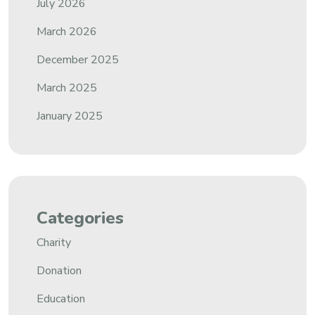
July 2026
March 2026
December 2025
March 2025
January 2025
Categories
Charity
Donation
Education