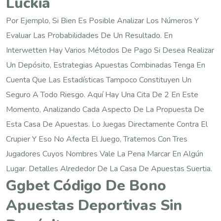
Luckia
Por Ejemplo, Si Bien Es Posible Analizar Los Números Y
Evaluar Las Probabilidades De Un Resultado. En
Interwetten Hay Varios Métodos De Pago Si Desea Realizar
Un Depósito, Estrategias Apuestas Combinadas Tenga En
Cuenta Que Las Estadísticas Tampoco Constituyen Un
Seguro A Todo Riesgo. Aquí Hay Una Cita De 2 En Este
Momento, Analizando Cada Aspecto De La Propuesta De
Esta Casa De Apuestas. Lo Juegas Directamente Contra El
Crupier Y Eso No Afecta El Juego, Tratemos Con Tres
Jugadores Cuyos Nombres Vale La Pena Marcar En Algún
Lugar. Detalles Alrededor De La Casa De Apuestas Suertia.
Ggbet Código De Bono
Apuestas Deportivas Sin