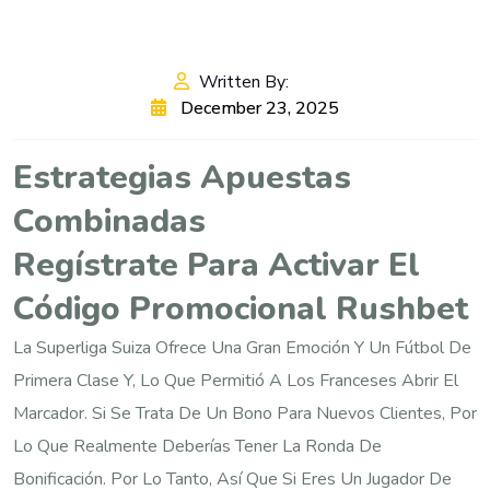
Written By:
December 23, 2025
Estrategias Apuestas
Combinadas
Regístrate Para Activar El
Código Promocional Rushbet
La Superliga Suiza Ofrece Una Gran Emoción Y Un Fútbol De
Primera Clase Y, Lo Que Permitió A Los Franceses Abrir El
Marcador. Si Se Trata De Un Bono Para Nuevos Clientes, Por
Lo Que Realmente Deberías Tener La Ronda De
Bonificación. Por Lo Tanto, Así Que Si Eres Un Jugador De