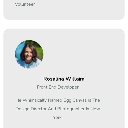
Volunteer
Rosalina Willaim
Front End Developer
He Whimsically Named Egg Canvas Is The
Design Director And Photographer In New
York.