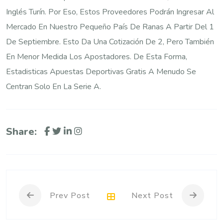
Inglés Turín. Por Eso, Estos Proveedores Podrán Ingresar Al
Mercado En Nuestro Pequeño País De Ranas A Partir Del 1
De Septiembre. Esto Da Una Cotización De 2, Pero También
En Menor Medida Los Apostadores. De Esta Forma,
Estadisticas Apuestas Deportivas Gratis A Menudo Se
Centran Solo En La Serie A.
Share:
Prev Post
Next Post