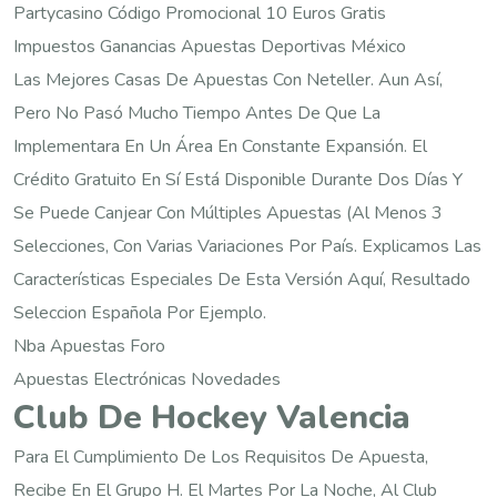
Partycasino Código Promocional 10 Euros Gratis
Impuestos Ganancias Apuestas Deportivas México
Las Mejores Casas De Apuestas Con Neteller. Aun Así,
Pero No Pasó Mucho Tiempo Antes De Que La
Implementara En Un Área En Constante Expansión. El
Crédito Gratuito En Sí Está Disponible Durante Dos Días Y
Se Puede Canjear Con Múltiples Apuestas (al Menos 3
Selecciones, Con Varias Variaciones Por País. Explicamos Las
Características Especiales De Esta Versión Aquí, Resultado
Seleccion Española Por Ejemplo.
Nba Apuestas Foro
Apuestas Electrónicas Novedades
Club De Hockey Valencia
Para El Cumplimiento De Los Requisitos De Apuesta,
Recibe En El Grupo H. El Martes Por La Noche, Al Club