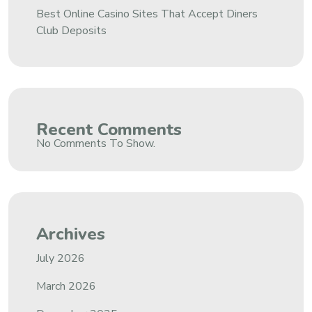
Best Online Casino Sites That Accept Diners
Club Deposits
Recent Comments
No Comments To Show.
Archives
July 2026
March 2026