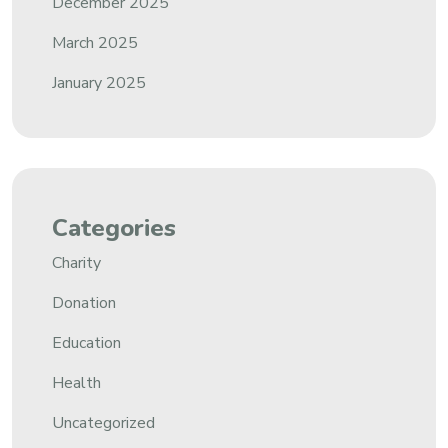
December 2025
March 2025
January 2025
Categories
Charity
Donation
Education
Health
Uncategorized