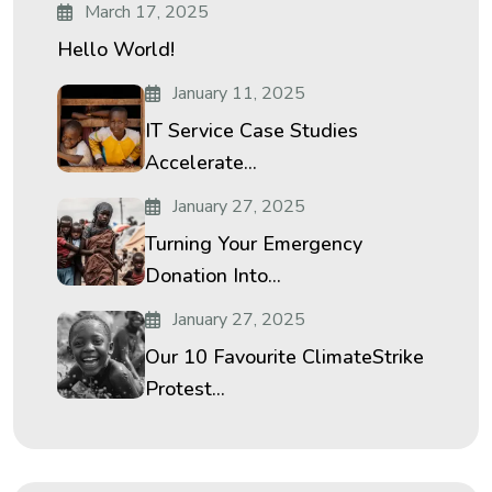
March 17, 2025
Hello World!
January 11, 2025
IT Service Case Studies
Accelerate...
January 27, 2025
Turning Your Emergency
Donation Into...
January 27, 2025
Our 10 Favourite ClimateStrike
Protest...