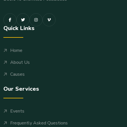
Quick Links
Home
About Us
Causes
Our Services
Events
Frequently Asked Questions