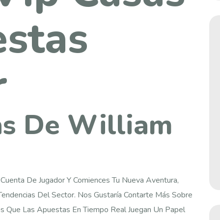
stas
r
s De William
 Cuenta De Jugador Y Comiences Tu Nueva Aventura,
endencias Del Sector. Nos Gustaría Contarte Más Sobre
as Que Las Apuestas En Tiempo Real Juegan Un Papel