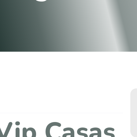
Vip Casas