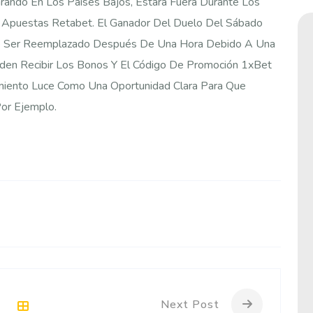
arando En Los Países Bajos, Estará Fuera Durante Los
 Apuestas Retabet. El Ganador Del Duelo Del Sábado
Que Ser Reemplazado Después De Una Hora Debido A Una
ueden Recibir Los Bonos Y El Código De Promoción 1xBet
amiento Luce Como Una Oportunidad Clara Para Que
or Ejemplo.
Next Post