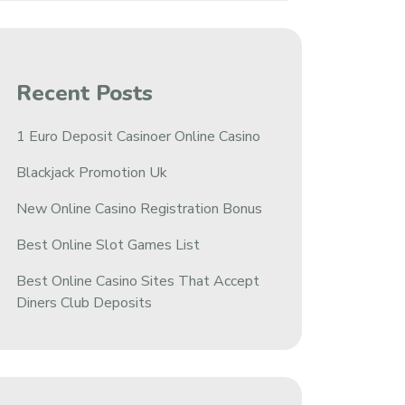
Recent Posts
1 Euro Deposit Casinoer Online Casino
Blackjack Promotion Uk
New Online Casino Registration Bonus
Best Online Slot Games List
Best Online Casino Sites That Accept
Diners Club Deposits