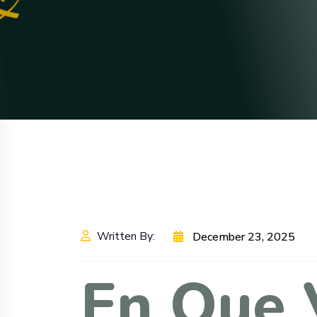
Written By:
December 23, 2025
En Que 