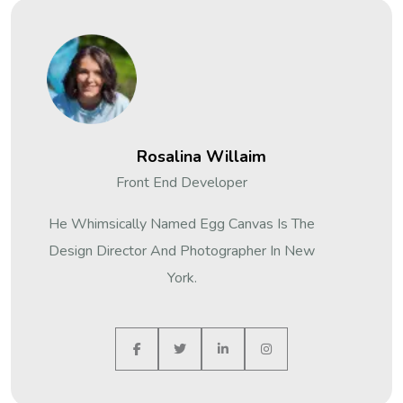
Rosalina Willaim
Front End Developer
He Whimsically Named Egg Canvas Is The
Design Director And Photographer In New
York.