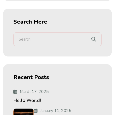
Search Here
Recent Posts
March 17, 2025
Hello World!
January 11, 2025