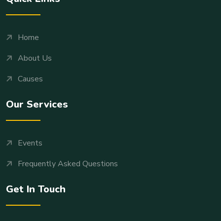
Home
About Us
Causes
Our Services
Events
Frequently Asked Questions
Get In Touch