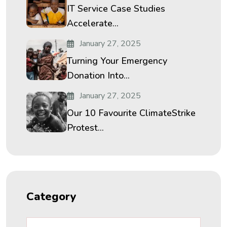
IT Service Case Studies
Accelerate...
January 27, 2025
Turning Your Emergency
Donation Into...
January 27, 2025
Our 10 Favourite ClimateStrike
Protest...
Category