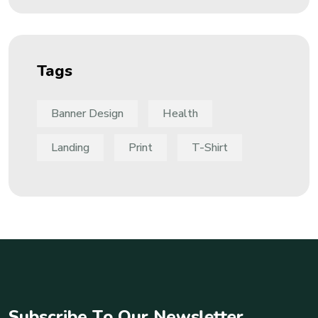
Tags
Banner Design
Health
Landing
Print
T-Shirt
S
u
b
s
c
r
i
b
e
T
o
O
u
r
N
e
w
s
l
e
t
t
e
r