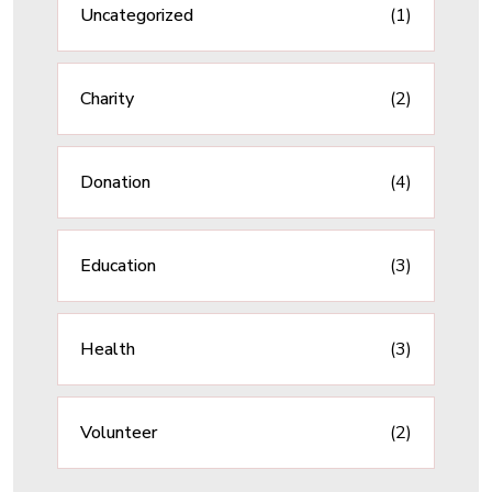
Uncategorized
(1)
Charity
(2)
Donation
(4)
Education
(3)
Health
(3)
Volunteer
(2)