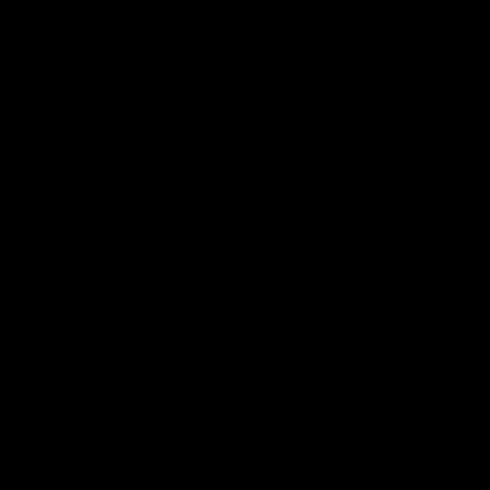
Get A Quote
8