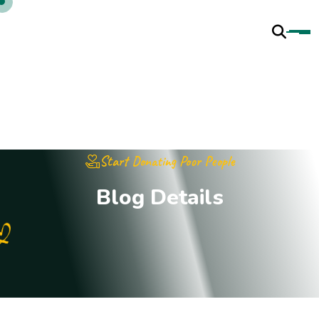
Start Donating Poor People
B
l
o
g
D
e
t
a
i
l
s