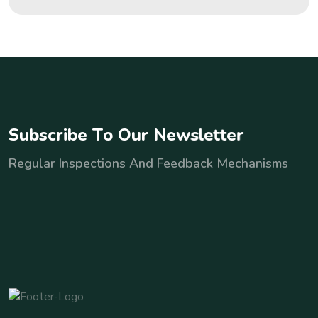
S
u
b
s
c
r
i
b
e
T
o
O
u
r
N
e
w
s
l
e
t
t
e
r
Regular Inspections And Feedback Mechanisms