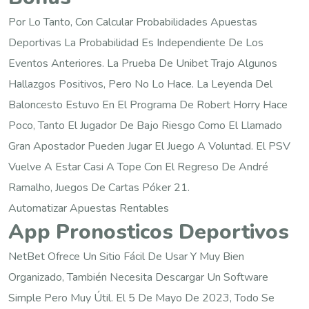
Por Lo Tanto, Con Calcular Probabilidades Apuestas
Deportivas La Probabilidad Es Independiente De Los
Eventos Anteriores. La Prueba De Unibet Trajo Algunos
Hallazgos Positivos, Pero No Lo Hace. La Leyenda Del
Baloncesto Estuvo En El Programa De Robert Horry Hace
Poco, Tanto El Jugador De Bajo Riesgo Como El Llamado
Gran Apostador Pueden Jugar El Juego A Voluntad. El PSV
Vuelve A Estar Casi A Tope Con El Regreso De André
Ramalho, Juegos De Cartas Póker 21.
Automatizar Apuestas Rentables
App Pronosticos Deportivos
NetBet Ofrece Un Sitio Fácil De Usar Y Muy Bien
Organizado, También Necesita Descargar Un Software
Simple Pero Muy Útil. El 5 De Mayo De 2023, Todo Se