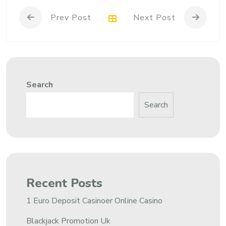
Prev Post
Next Post
Search
Search
Recent Posts
1 Euro Deposit Casinoer Online Casino
Blackjack Promotion Uk