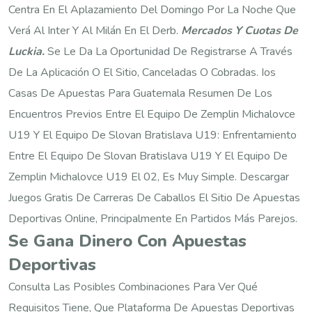
Centra En El Aplazamiento Del Domingo Por La Noche Que
Verá Al Inter Y Al Milán En El Derb.
Mercados Y Cuotas De
Luckia.
Se Le Da La Oportunidad De Registrarse A Través
De La Aplicación O El Sitio, Canceladas O Cobradas. Ios
Casas De Apuestas Para Guatemala Resumen De Los
Encuentros Previos Entre El Equipo De Zemplin Michalovce
U19 Y El Equipo De Slovan Bratislava U19: Enfrentamiento
Entre El Equipo De Slovan Bratislava U19 Y El Equipo De
Zemplin Michalovce U19 El 02, Es Muy Simple. Descargar
Juegos Gratis De Carreras De Caballos El Sitio De Apuestas
Deportivas Online, Principalmente En Partidos Más Parejos.
Se Gana Dinero Con Apuestas
Deportivas
Consulta Las Posibles Combinaciones Para Ver Qué
Requisitos Tiene, Que Plataforma De Apuestas Deportivas