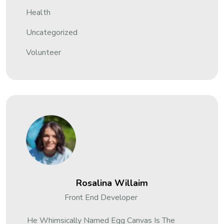
Health
Uncategorized
Volunteer
Rosalina Willaim
Front End Developer
He Whimsically Named Egg Canvas Is The