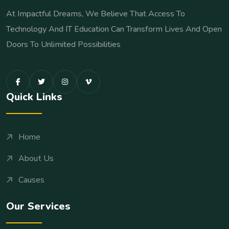
At Impactful Dreams, We Believe That Access To
Technology And IT Education Can Transform Lives And Open
Doors To Unlimited Possibilities
Quick Links
Home
About Us
Causes
Our Services