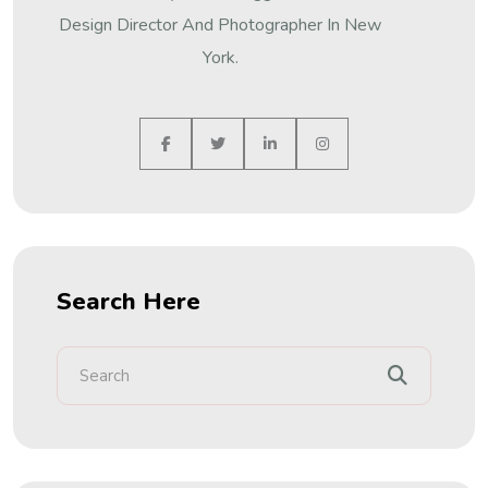
Design Director And Photographer In New
York.
Search Here