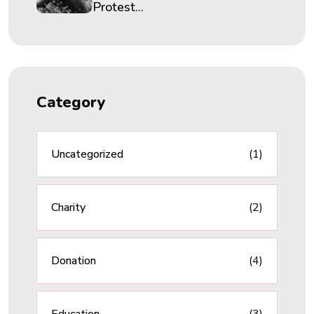
Protest...
Category
Uncategorized
(1)
Charity
(2)
Donation
(4)