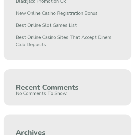
Blackjack Promotion Uk
New Online Casino Registration Bonus
Best Online Slot Games List
Best Online Casino Sites That Accept Diners
Club Deposits
Recent Comments
No Comments To Show.
Archives