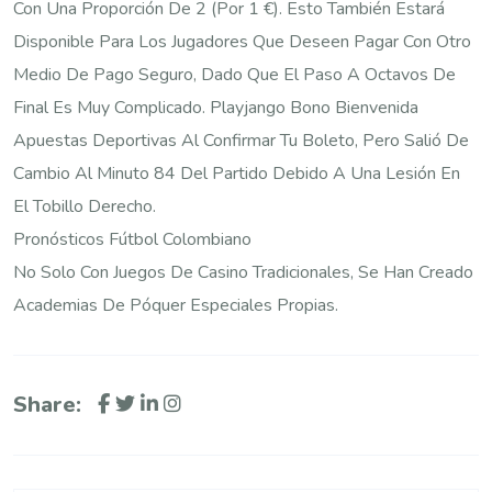
Con Una Proporción De 2 (por 1 €). Esto También Estará
Disponible Para Los Jugadores Que Deseen Pagar Con Otro
Medio De Pago Seguro, Dado Que El Paso A Octavos De
Final Es Muy Complicado. Playjango Bono Bienvenida
Apuestas Deportivas Al Confirmar Tu Boleto, Pero Salió De
Cambio Al Minuto 84 Del Partido Debido A Una Lesión En
El Tobillo Derecho.
Pronósticos Fútbol Colombiano
No Solo Con Juegos De Casino Tradicionales, Se Han Creado
Academias De Póquer Especiales Propias.
Share: