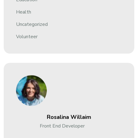
Health
Uncategorized
Volunteer
Rosalina Willaim
Front End Developer