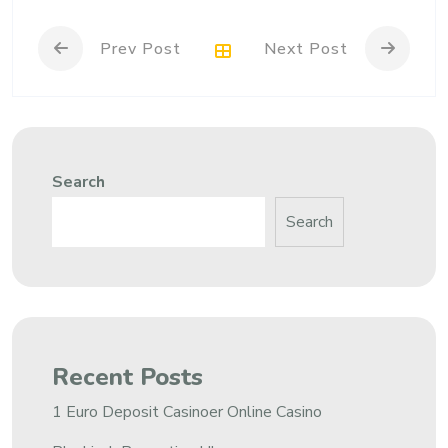
Prev Post
Next Post
Search
Search
Recent Posts
1 Euro Deposit Casinoer Online Casino