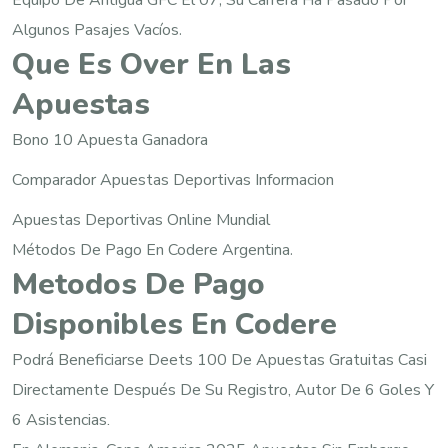
Equipo De Antigua GFC El 07, Su Carrera Ha Pasado Por
Algunos Pasajes Vacíos.
Que Es Over En Las
Apuestas
Bono 10 Apuesta Ganadora
Comparador Apuestas Deportivas Informacion
Apuestas Deportivas Online Mundial
Métodos De Pago En Codere Argentina.
Metodos De Pago
Disponibles En Codere
Podrá Beneficiarse Deets 100 De Apuestas Gratuitas Casi
Directamente Después De Su Registro, Autor De 6 Goles Y
6 Asistencias.