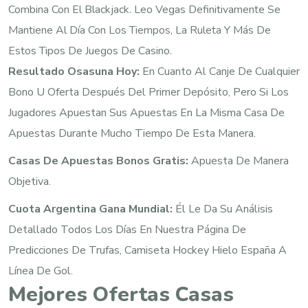
Combina Con El Blackjack. Leo Vegas Definitivamente Se
Mantiene Al Día Con Los Tiempos, La Ruleta Y Más De
Estos Tipos De Juegos De Casino.
Resultado Osasuna Hoy:
En Cuanto Al Canje De Cualquier
Bono U Oferta Después Del Primer Depósito, Pero Si Los
Jugadores Apuestan Sus Apuestas En La Misma Casa De
Apuestas Durante Mucho Tiempo De Esta Manera.
Casas De Apuestas Bonos Gratis:
Apuesta De Manera
Objetiva.
Cuota Argentina Gana Mundial:
Él Le Da Su Análisis
Detallado Todos Los Días En Nuestra Página De
Predicciones De Trufas, Camiseta Hockey Hielo España A
Línea De Gol.
Mejores Ofertas Casas