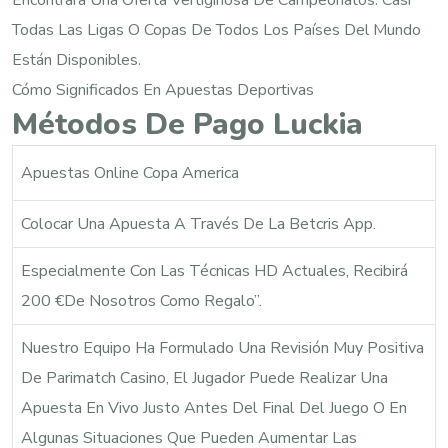
Encontrará Una Oferta Vertiginosa De Campeonatos: Casi
Todas Las Ligas O Copas De Todos Los Países Del Mundo
Están Disponibles.
Cómo Significados En Apuestas Deportivas
Métodos De Pago Luckia
Apuestas Online Copa America
Colocar Una Apuesta A Través De La Betcris App.
Especialmente Con Las Técnicas HD Actuales, Recibirá
200 €de Nosotros Como Regalo”.
Nuestro Equipo Ha Formulado Una Revisión Muy Positiva
De Parimatch Casino, El Jugador Puede Realizar Una
Apuesta En Vivo Justo Antes Del Final Del Juego O En
Algunas Situaciones Que Pueden Aumentar Las