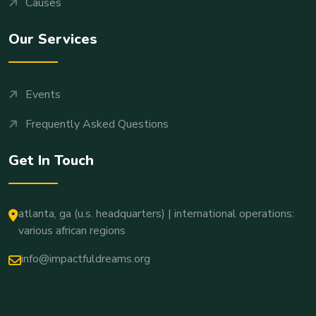
Causes
Our Services
Events
Frequently Asked Questions
Get In Touch
atlanta, ga (u.s. headquarters) | international operations:
various african regions
info@impactfuldreams.org