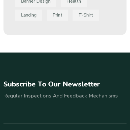
Banner Design
Health
Landing
Print
T-Shirt
S
u
b
s
c
r
i
b
e
T
o
O
u
r
N
e
w
s
l
e
t
t
e
r
Regular Inspections And Feedback Mechanisms