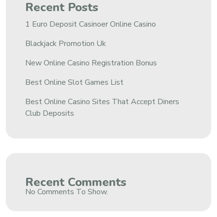
Recent Posts
1 Euro Deposit Casinoer Online Casino
Blackjack Promotion Uk
New Online Casino Registration Bonus
Best Online Slot Games List
Best Online Casino Sites That Accept Diners
Club Deposits
Recent Comments
No Comments To Show.