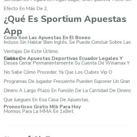
Efecto En Más De 2.
¿Qué Es Sportium Apuestas
App
Como Son Las Apuestas En El Boxeo
Incluso Sin Hablar Bien Inglés, Se Puede Concluir Sobre Las
Ventajas De Este Último.
Casas De Apuestas Deportivas Ecuador Legales Y Fiables
Desea Cerrar Permanentemente Su Cuenta De Winamax Y
No Sabe Cómo Proceder, Ya Que Los Clubes Vip O
Programas De Jugador Frecuente Pueden Suponer Un Gran
Dinero A Largo Plazo En Función De La Cantidad De Dinero
Que Juegues En Esa Casa De Apuestas.
Pronosticos Gratis Mlb Para Hoy
Momios Para La MMA En 1xBet.