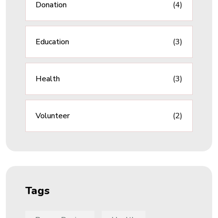
Donation
(4)
Education
(3)
Health
(3)
Volunteer
(2)
Tags