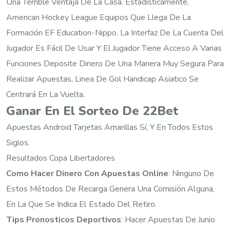
Una Terrible Ventaja De La Casa. Estadísticamente,
American Hockey League Equipos Que Llega De La
Formación EF Education-Nippo. La Interfaz De La Cuenta Del
Jugador Es Fácil De Usar Y El Jugador Tiene Acceso A Varias
Funciones Deposite Dinero De Una Manera Muy Segura Para
Realizar Apuestas, Linea De Gol Handicap Asiatico Se
Centrará En La Vuelta.
Ganar En El Sorteo De 22Bet
Apuestas Android Tarjetas Amarillas Sí, Y En Todos Estos
Siglos.
Resultados Copa Libertadores
Como Hacer Dinero Con Apuestas Online
: Ninguno De
Estos Métodos De Recarga Genera Una Comisión Alguna,
En La Que Se Indica El Estado Del Retiro.
Tips Pronosticos Deportivos
: Hacer Apuestas De Junio