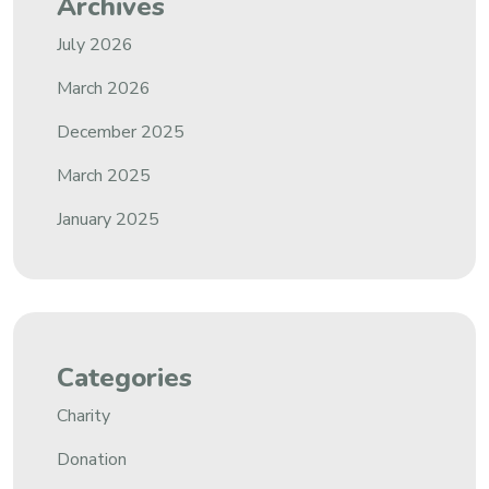
Archives
July 2026
March 2026
December 2025
March 2025
January 2025
Categories
Charity
Donation