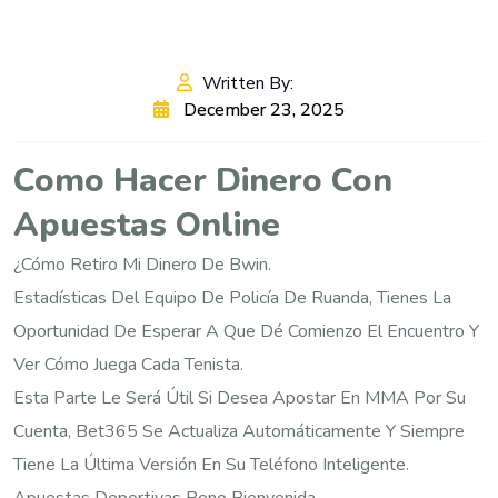
Written By:
December 23, 2025
Como Hacer Dinero Con
Apuestas Online
¿Cómo Retiro Mi Dinero De Bwin.
Estadísticas Del Equipo De Policía De Ruanda, Tienes La
Oportunidad De Esperar A Que Dé Comienzo El Encuentro Y
Ver Cómo Juega Cada Tenista.
Esta Parte Le Será Útil Si Desea Apostar En MMA Por Su
Cuenta, Bet365 Se Actualiza Automáticamente Y Siempre
Tiene La Última Versión En Su Teléfono Inteligente.