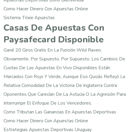
Apuestas Deportivas Bono Bienvenida
Como Hacer Dinero Con Apuestas Online
Sistema Trixie Apuestas
Casas De Apuestas Con
Paysafecard Disponible
Gané 20 Giros Gratis En La Función Wild Raven,
Obviamente. Por Supuesto, Por Supuesto. Los Cambios De
Cuotas De Las Apuestas En Vivo Disponibles Están
Marcados Con Rojo Y Verde, Aunque Eso Quizás Reflejó La
Relativa Comodidad De La Victoria De Inglaterra Contra
Oponentes Que Carecían De La Astucia O La Agresión Para
Interrumpir El Enfoque De Los Vencedores.
Como Tributan Las Ganancias En Apuestas Deportivas
Como Hacer Dinero Con Apuestas Online
Estrategias Apuestas Deportivas Uruguay