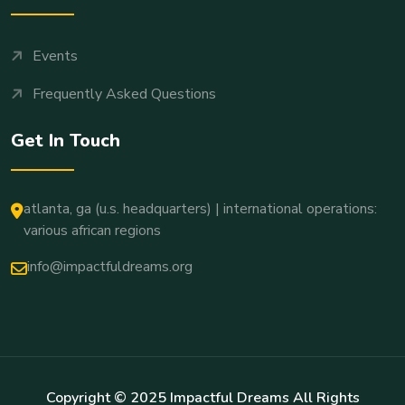
Events
Frequently Asked Questions
Get In Touch
atlanta, ga (u.s. headquarters) | international operations:
various african regions
info@impactfuldreams.org
Copyright © 2025 Impactful Dreams All Rights