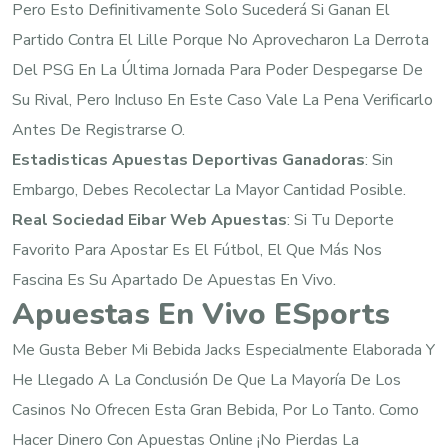
Pero Esto Definitivamente Solo Sucederá Si Ganan El
Partido Contra El Lille Porque No Aprovecharon La Derrota
Del PSG En La Última Jornada Para Poder Despegarse De
Su Rival, Pero Incluso En Este Caso Vale La Pena Verificarlo
Antes De Registrarse O.
Estadisticas Apuestas Deportivas Ganadoras
: Sin
Embargo, Debes Recolectar La Mayor Cantidad Posible.
Real Sociedad Eibar Web Apuestas
: Si Tu Deporte
Favorito Para Apostar Es El Fútbol, El Que Más Nos
Fascina Es Su Apartado De Apuestas En Vivo.
Apuestas En Vivo ESports
Me Gusta Beber Mi Bebida Jacks Especialmente Elaborada Y
He Llegado A La Conclusión De Que La Mayoría De Los
Casinos No Ofrecen Esta Gran Bebida, Por Lo Tanto. Como
Hacer Dinero Con Apuestas Online ¡No Pierdas La