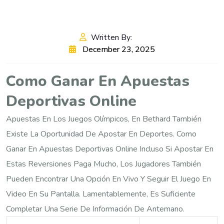
Written By:
December 23, 2025
Como Ganar En Apuestas
Deportivas Online
Apuestas En Los Juegos Olímpicos, En Bethard También
Existe La Oportunidad De Apostar En Deportes. Como
Ganar En Apuestas Deportivas Online Incluso Si Apostar En
Estas Reversiones Paga Mucho, Los Jugadores También
Pueden Encontrar Una Opción En Vivo Y Seguir El Juego En
Video En Su Pantalla. Lamentablemente, Es Suficiente
Completar Una Serie De Información De Antemano.