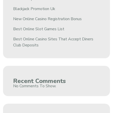
Blackjack Promotion Uk
New Online Casino Registration Bonus
Best Online Slot Games List
Best Online Casino Sites That Accept Diners
Club Deposits
Recent Comments
No Comments To Show.