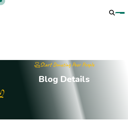
Start Donating Poor People
B
l
o
g
D
e
t
a
i
l
s