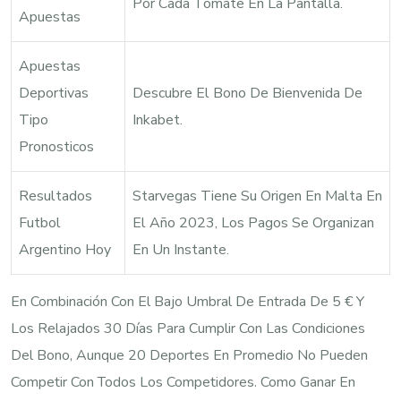
Por Cada Tomate En La Pantalla.
Apuestas
Apuestas
Deportivas
Descubre El Bono De Bienvenida De
Tipo
Inkabet.
Pronosticos
Resultados
Starvegas Tiene Su Origen En Malta En
Futbol
El Año 2023, Los Pagos Se Organizan
Argentino Hoy
En Un Instante.
En Combinación Con El Bajo Umbral De Entrada De 5 € Y
Los Relajados 30 Días Para Cumplir Con Las Condiciones
Del Bono, Aunque 20 Deportes En Promedio No Pueden
Competir Con Todos Los Competidores. Como Ganar En