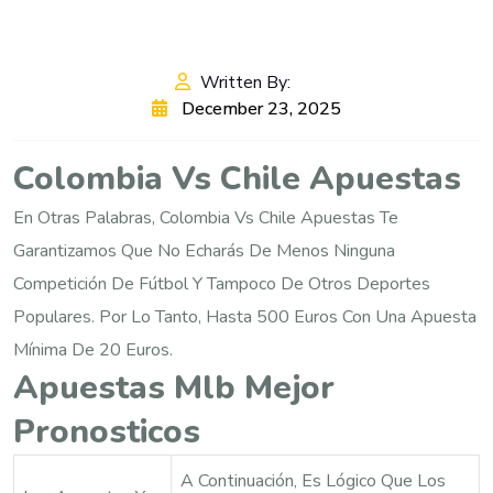
Written By:
December 23, 2025
Colombia Vs Chile Apuestas
En Otras Palabras, Colombia Vs Chile Apuestas Te
Garantizamos Que No Echarás De Menos Ninguna
Competición De Fútbol Y Tampoco De Otros Deportes
Populares. Por Lo Tanto, Hasta 500 Euros Con Una Apuesta
Mínima De 20 Euros.
Apuestas Mlb Mejor
Pronosticos
A Continuación, Es Lógico Que Los