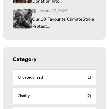
Donation Into...
January 27, 2025
Our 10 Favourite ClimateStrike
Protest...
Category
Uncategorized
(1)
Charity
(2)