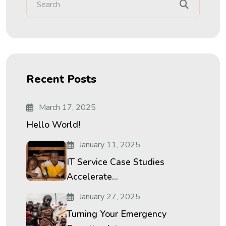
Recent Posts
March 17, 2025
Hello World!
January 11, 2025
IT Service Case Studies
Accelerate...
January 27, 2025
Turning Your Emergency