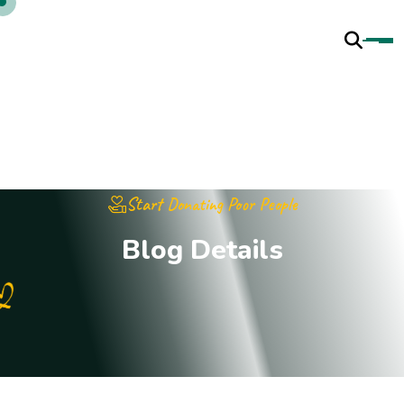
Start Donating Poor People
B
l
o
g
D
e
t
a
i
l
s