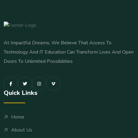
At Impactful Dreams, We Believe That Access To
Technology And IT Education Can Transform Lives And Open
Doors To Unlimited Possibilities
Quick Links
Home
About Us