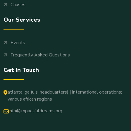
Causes
Our Services
Events
Frequently Asked Questions
Get In Touch
atlanta, ga (u.s. headquarters) | international operations:
various african regions
info@impactfuldreams.org