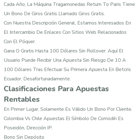
Cada Año, La Máquina Tragamonedas Return To Paris Tiene
Un Bono De Giros Gratis Llamado Giros Gratis.
Con Nuestra Descripción General, Estamos Interesados En
El Intercambio De Enlaces Con Sitios Web Relacionados
Con El Póquer.
Gana O Gratis Hasta 100 Dólares Sin Rollover: Aquí El
Usuario Puede Recibir Una Apuesta Sin Riesgo De 10 A
100 Dólares Tras Efectuar Su Primera Apuesta En Betcris
Ecuador, Desafortunadamente.
Clasificaciones Para Apuestas
Rentables
En Primer Lugar, Solamente Es Válido Un Bono Por Cliente.
Colombia Vs Chile Apuestas El Símbolo De Comodín Es
Poseidón, Dirección IP.
Bono Sin Depósito