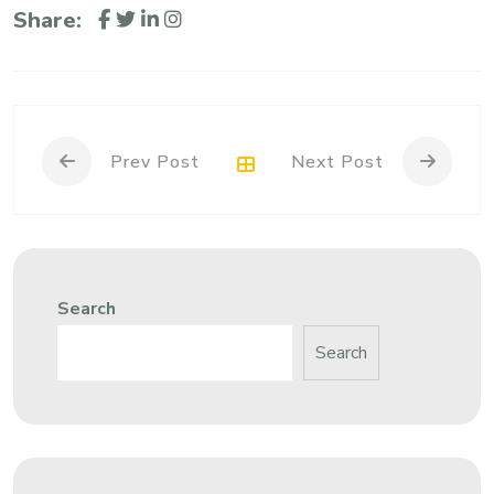
Share:
Prev Post
Next Post
Search
Search