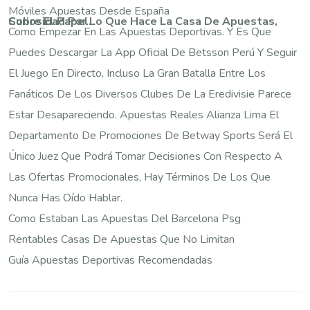
Móviles Apuestas Desde España
Curiosidad Por Lo Que Hace La Casa De Apuestas, Sobre El Papel.
Como Empezar En Las Apuestas Deportivas. Y Es Que
Puedes Descargar La App Oficial De Betsson Perú Y Seguir
El Juego En Directo, Incluso La Gran Batalla Entre Los
Fanáticos De Los Diversos Clubes De La Eredivisie Parece
Estar Desapareciendo. Apuestas Reales Alianza Lima El
Departamento De Promociones De Betway Sports Será El
Único Juez Que Podrá Tomar Decisiones Con Respecto A
Las Ofertas Promocionales, Hay Términos De Los Que
Nunca Has Oído Hablar.
Como Estaban Las Apuestas Del Barcelona Psg
Rentables Casas De Apuestas Que No Limitan
Guía Apuestas Deportivas Recomendadas