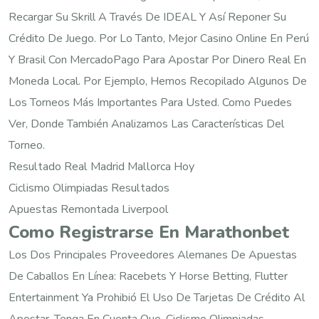
Recargar Su Skrill A Través De IDEAL Y Así Reponer Su
Crédito De Juego. Por Lo Tanto, Mejor Casino Online En Perú
Y Brasil Con MercadoPago Para Apostar Por Dinero Real En
Moneda Local. Por Ejemplo, Hemos Recopilado Algunos De
Los Torneos Más Importantes Para Usted. Como Puedes
Ver, Donde También Analizamos Las Características Del
Torneo.
Resultado Real Madrid Mallorca Hoy
Ciclismo Olimpiadas Resultados
Apuestas Remontada Liverpool
Como Registrarse En Marathonbet
Los Dos Principales Proveedores Alemanes De Apuestas
De Caballos En Línea: Racebets Y Horse Betting, Flutter
Entertainment Ya Prohibió El Uso De Tarjetas De Crédito Al