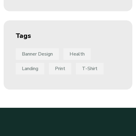
Tags
Banner Design
Health
Landing
Print
T-Shirt