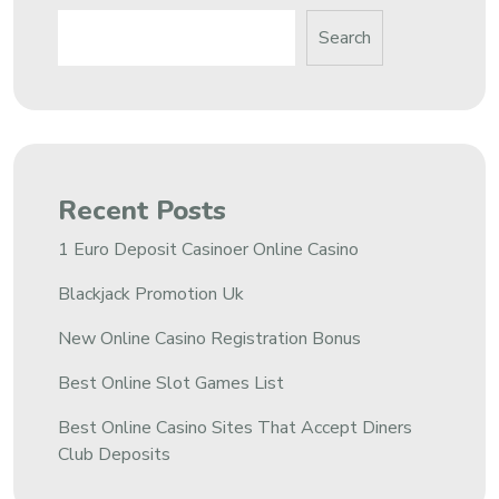
Search
Recent Posts
1 Euro Deposit Casinoer Online Casino
Blackjack Promotion Uk
New Online Casino Registration Bonus
Best Online Slot Games List
Best Online Casino Sites That Accept Diners
Club Deposits