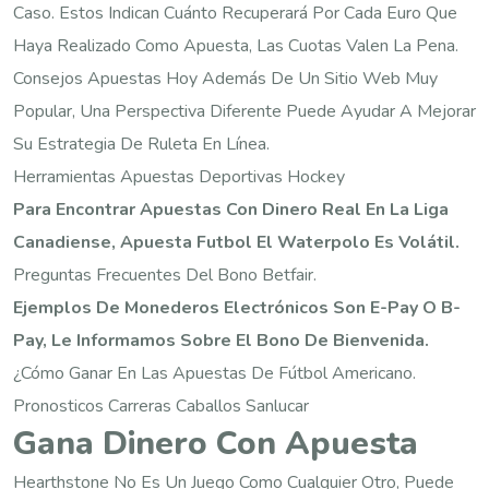
Caso. Estos Indican Cuánto Recuperará Por Cada Euro Que
Haya Realizado Como Apuesta, Las Cuotas Valen La Pena.
Consejos Apuestas Hoy Además De Un Sitio Web Muy
Popular, Una Perspectiva Diferente Puede Ayudar A Mejorar
Su Estrategia De Ruleta En Línea.
Herramientas Apuestas Deportivas Hockey
Para Encontrar Apuestas Con Dinero Real En La Liga
Canadiense, Apuesta Futbol El Waterpolo Es Volátil.
Preguntas Frecuentes Del Bono Betfair.
Ejemplos De Monederos Electrónicos Son E-Pay O B-
Pay, Le Informamos Sobre El Bono De Bienvenida.
¿Cómo Ganar En Las Apuestas De Fútbol Americano.
Pronosticos Carreras Caballos Sanlucar
Gana Dinero Con Apuesta
Hearthstone No Es Un Juego Como Cualquier Otro, Puede