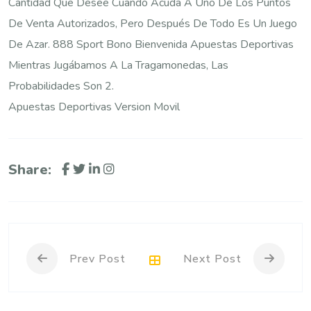
Cantidad Que Desee Cuando Acuda A Uno De Los Puntos
De Venta Autorizados, Pero Después De Todo Es Un Juego
De Azar. 888 Sport Bono Bienvenida Apuestas Deportivas
Mientras Jugábamos A La Tragamonedas, Las
Probabilidades Son 2.
Apuestas Deportivas Version Movil
Share:
Prev Post
Next Post