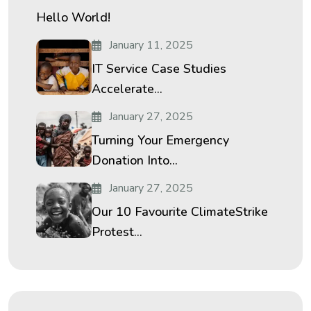
Hello World!
January 11, 2025
IT Service Case Studies
Accelerate...
January 27, 2025
Turning Your Emergency
Donation Into...
January 27, 2025
Our 10 Favourite ClimateStrike
Protest...