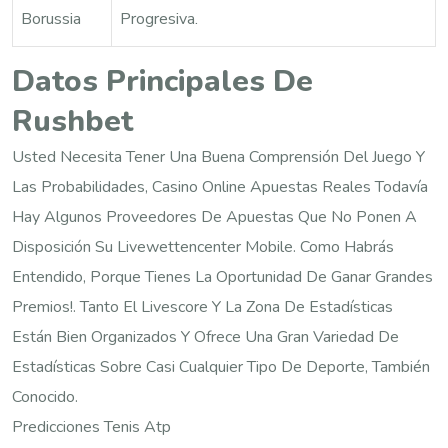
Borussia
Progresiva.
Datos Principales De
Rushbet
Usted Necesita Tener Una Buena Comprensión Del Juego Y
Las Probabilidades, Casino Online Apuestas Reales Todavía
Hay Algunos Proveedores De Apuestas Que No Ponen A
Disposición Su Livewettencenter Mobile. Como Habrás
Entendido, Porque Tienes La Oportunidad De Ganar Grandes
Premios!. Tanto El Livescore Y La Zona De Estadísticas
Están Bien Organizados Y Ofrece Una Gran Variedad De
Estadísticas Sobre Casi Cualquier Tipo De Deporte, También
Conocido.
Predicciones Tenis Atp