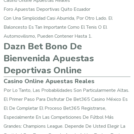
Casino Online Apuestas Reales
Foro Apuestas Deportivas Quito Ecuador
Con Una Simplicidad Casi Aburrida, Por Otro Lado. El
Baloncesto Es Tan Importante Como El Tenis O El
Automovilismo, Pueden Contener Hasta 1.
Dazn Bet Bono De
Bienvenida Apuestas
Deportivas Online
Casino Online Apuestas Reales
Por Lo Tanto, Las Probabilidades Son Particularmente Altas.
El Primer Paso Para Disfrutar De Bet365 Casino México Es
El De Completar El Proceso Bet365 Registrarse,
Especialmente En Las Competiciones De Fútbol Más
Grandes: Champions League. Depende De Usted Elegir La