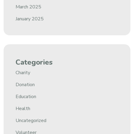
March 2025
January 2025
Categories
Charity
Donation
Education
Health
Uncategorized
Volunteer