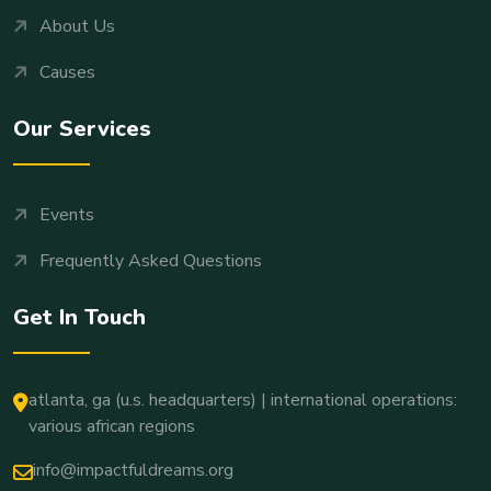
About Us
Causes
Our Services
Events
Frequently Asked Questions
Get In Touch
atlanta, ga (u.s. headquarters) | international operations:
various african regions
info@impactfuldreams.org