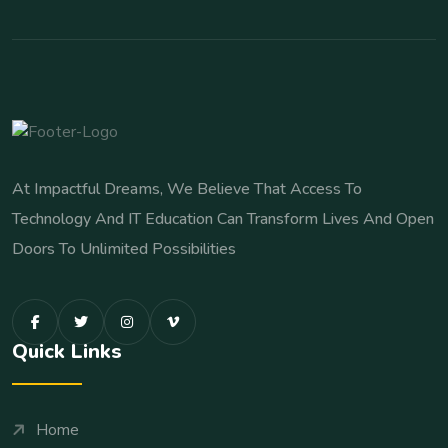
At Impactful Dreams, We Believe That Access To
Technology And IT Education Can Transform Lives And Open
Doors To Unlimited Possibilities
Quick Links
Home