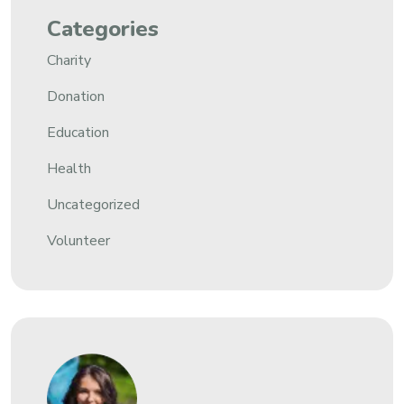
Categories
Charity
Donation
Education
Health
Uncategorized
Volunteer