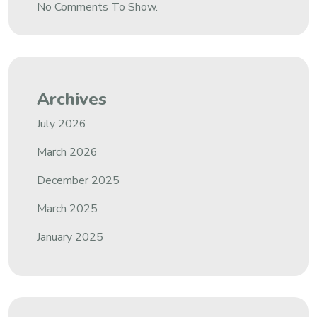
No Comments To Show.
Archives
July 2026
March 2026
December 2025
March 2025
January 2025