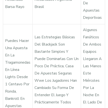
De
Barsa Rayo
Brasil
Apuestas
Deportivas
Algunos
Las Estrategias Básicas
Fanáticos
Puedes Hacer
Del Blackjack Son
De Ambos
Una Apuesta
Bastante Simples Y
Equipos
En La
Puede Dominarlas Con Un
Llegaron A
Tragamonedas
Poco De Práctica, Casa
Las Manos
En Línea
De Apuestas Seguras
Este
Lights Desde
Wwe Los Jugadores Han
Miércoles
1 Centavo Por
Cambiado Su Forma De
Por La
Ronda,
Entender El Juego Y
Noche En
Bankroll En
Prácticamente Todos
El Lado De
Apuestas