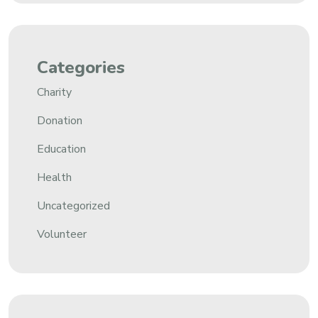
Categories
Charity
Donation
Education
Health
Uncategorized
Volunteer