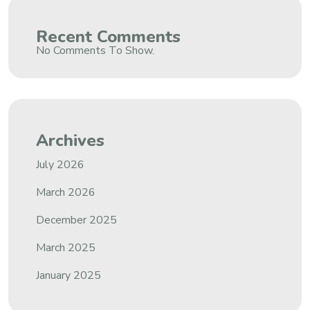
Recent Comments
No Comments To Show.
Archives
July 2026
March 2026
December 2025
March 2025
January 2025