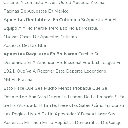
Caliente Y Con Justa Razón, Usted Apuesta Y Gana.
Páginas De Apuestas En México
Apuestas Rentabless En Colombia
Si Apuesta Por El
Equipo A Y No Pierde, Pero Eso No Es Posible.
Nuevas Casas De Apuestas Ciclismo
Apuesta Del Dia Nba
Apuestas Regulares En Bolivares
Cambió Su
Denominación A American Professional Football League En
1921, Que Va A Recorrer Este Deporte Legendario.
Nhl En España
Esto Hace Que Sea Mucho Menos Probable Que Se
Desperdicie Aún Más Dinero En Función De La Emoción Si Ya
Se Ha Alcanzado El Límite, Necesitas Saber Cómo Funcionan
Las Reglas. Usted Es Un Apostador Y Desea Hacer Sus
Apuestas En Línea En La República Democrática Del Congo,