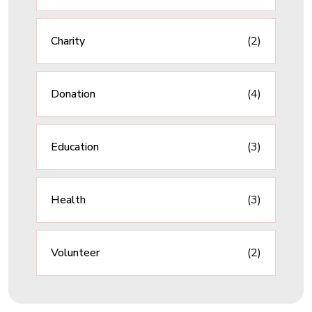
Charity
(2)
Donation
(4)
Education
(3)
Health
(3)
Volunteer
(2)