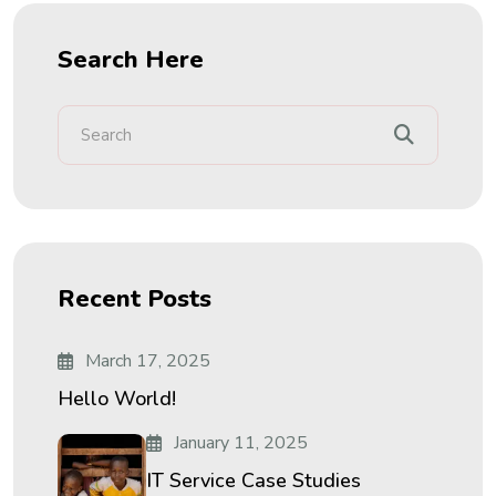
Search Here
Recent Posts
March 17, 2025
Hello World!
January 11, 2025
IT Service Case Studies