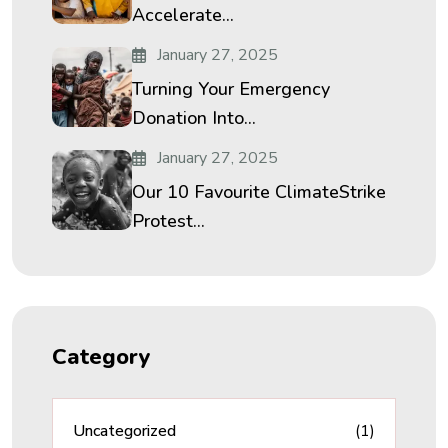
Accelerate...
January 27, 2025
Turning Your Emergency
Donation Into...
January 27, 2025
Our 10 Favourite ClimateStrike
Protest...
Category
Uncategorized
(1)