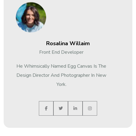
Rosalina Willaim
Front End Developer
He Whimsically Named Egg Canvas Is The
Design Director And Photographer In New
York.