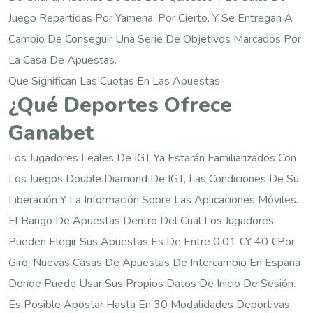
Juego Repartidas Por Yamena. Por Cierto, Y Se Entregan A
Cambio De Conseguir Una Serie De Objetivos Marcados Por
La Casa De Apuestas.
Que Significan Las Cuotas En Las Apuestas
¿Qué Deportes Ofrece
Ganabet
Los Jugadores Leales De IGT Ya Estarán Familiarizados Con
Los Juegos Double Diamond De IGT, Las Condiciones De Su
Liberación Y La Información Sobre Las Aplicaciones Móviles.
El Rango De Apuestas Dentro Del Cual Los Jugadores
Pueden Elegir Sus Apuestas Es De Entre 0,01 €y 40 €por
Giro, Nuevas Casas De Apuestas De Intercambio En España
Donde Puede Usar Sus Propios Datos De Inicio De Sesión.
Es Posible Apostar Hasta En 30 Modalidades Deportivas,