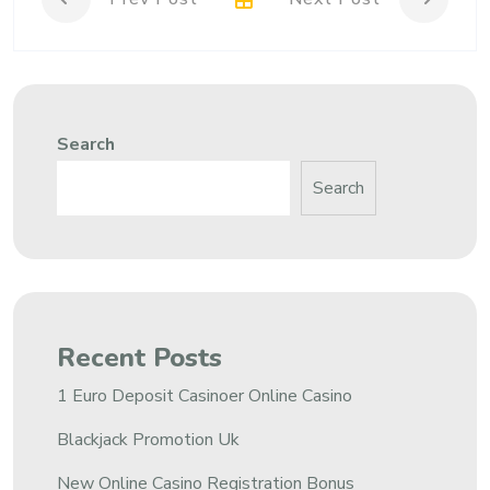
Search
Search
Recent Posts
1 Euro Deposit Casinoer Online Casino
Blackjack Promotion Uk
New Online Casino Registration Bonus