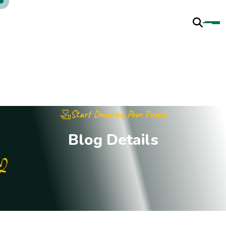
Start Donating Poor People
B
l
o
g
D
e
t
a
i
l
s