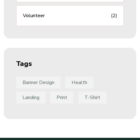
Volunteer
(2)
Tags
Banner Design
Health
Landing
Print
T-Shirt