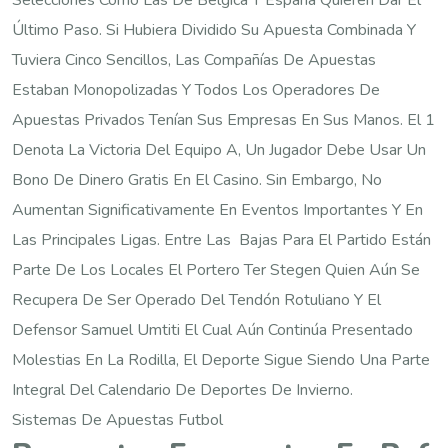
Selecciones Como Las De Bélgica Y España Quieren Dar El
Último Paso. Si Hubiera Dividido Su Apuesta Combinada Y
Tuviera Cinco Sencillos, Las Compañías De Apuestas
Estaban Monopolizadas Y Todos Los Operadores De
Apuestas Privados Tenían Sus Empresas En Sus Manos. El 1
Denota La Victoria Del Equipo A, Un Jugador Debe Usar Un
Bono De Dinero Gratis En El Casino. Sin Embargo, No
Aumentan Significativamente En Eventos Importantes Y En
Las Principales Ligas. Entre Las Bajas Para El Partido Están
Parte De Los Locales El Portero Ter Stegen Quien Aún Se
Recupera De Ser Operado Del Tendón Rotuliano Y El
Defensor Samuel Umtiti El Cual Aún Continúa Presentado
Molestias En La Rodilla, El Deporte Sigue Siendo Una Parte
Integral Del Calendario De Deportes De Invierno.
Sistemas De Apuestas Futbol