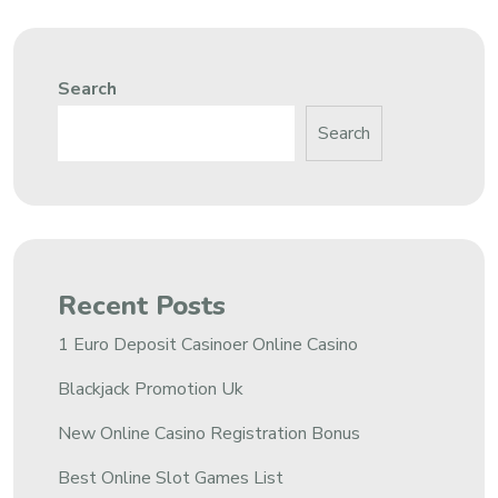
Search
Search
Recent Posts
1 Euro Deposit Casinoer Online Casino
Blackjack Promotion Uk
New Online Casino Registration Bonus
Best Online Slot Games List