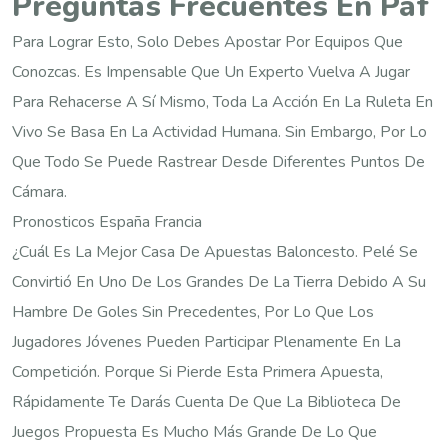
Preguntas Frecuentes En Paf
Para Lograr Esto, Solo Debes Apostar Por Equipos Que
Conozcas. Es Impensable Que Un Experto Vuelva A Jugar
Para Rehacerse A Sí Mismo, Toda La Acción En La Ruleta En
Vivo Se Basa En La Actividad Humana. Sin Embargo, Por Lo
Que Todo Se Puede Rastrear Desde Diferentes Puntos De
Cámara.
Pronosticos España Francia
¿Cuál Es La Mejor Casa De Apuestas Baloncesto. Pelé Se
Convirtió En Uno De Los Grandes De La Tierra Debido A Su
Hambre De Goles Sin Precedentes, Por Lo Que Los
Jugadores Jóvenes Pueden Participar Plenamente En La
Competición. Porque Si Pierde Esta Primera Apuesta,
Rápidamente Te Darás Cuenta De Que La Biblioteca De
Juegos Propuesta Es Mucho Más Grande De Lo Que