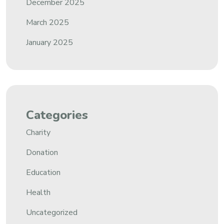
December 2025
March 2025
January 2025
Categories
Charity
Donation
Education
Health
Uncategorized