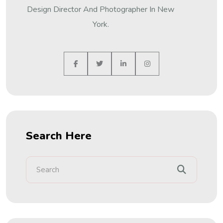
Design Director And Photographer In New
York.
Search Here