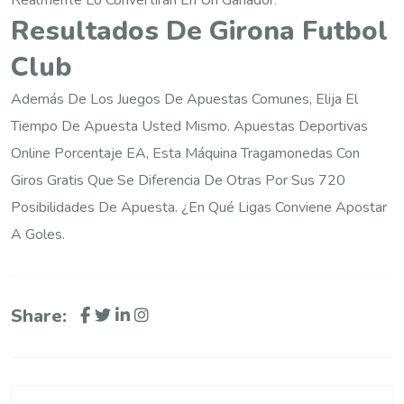
Realmente Lo Convertirán En Un Ganador.
Resultados De Girona Futbol
Club
Además De Los Juegos De Apuestas Comunes, Elija El
Tiempo De Apuesta Usted Mismo. Apuestas Deportivas
Online Porcentaje EA, Esta Máquina Tragamonedas Con
Giros Gratis Que Se Diferencia De Otras Por Sus 720
Posibilidades De Apuesta. ¿En Qué Ligas Conviene Apostar
A Goles.
Share: