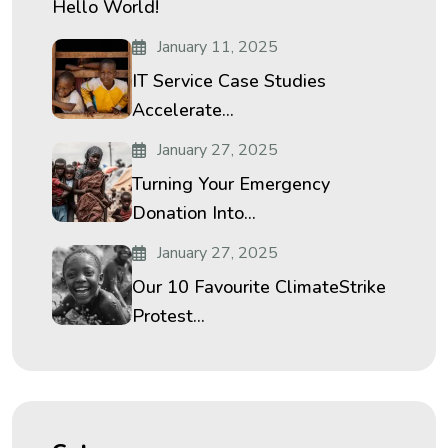
Hello World!
January 11, 2025
IT Service Case Studies
Accelerate...
January 27, 2025
Turning Your Emergency
Donation Into...
January 27, 2025
Our 10 Favourite ClimateStrike
Protest...