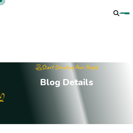
Start Donating Poor People
B
l
o
g
D
e
t
a
i
l
s