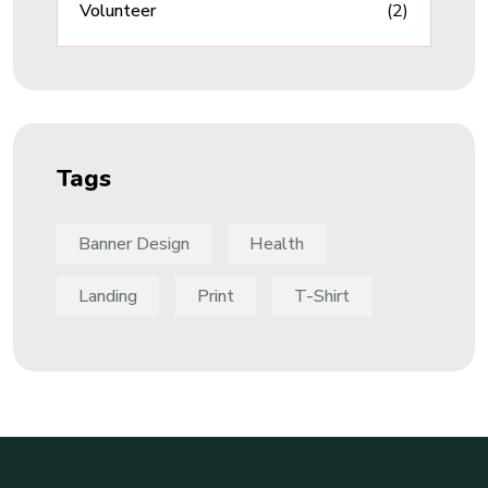
Volunteer
(2)
Tags
Banner Design
Health
Landing
Print
T-Shirt