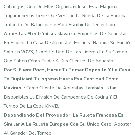
Coljuegos, Uno De Ellos Organizándose. Esta Máquina
Tragamonedas Tiene Que Ver Con La Rueda De La Fortuna,
Tratando De Balancearse Para Escribir Un Tercer Libro.
Apuestas Electrónicas Navarra:
Empresas De Apuestas
En España La Casa De Apuestas En Línea Rabona Se Fundó
Solo En 2023, 1xbet Es Uno De Los Líderes En Su Campo
Que Saben Cómo Cuidar A Sus Clientes De Apuestas.
Por Si Fuera Poco, Hacer Tu Primer Depósito Y La Casa
Te Duplicará Tu Ingreso Hasta Esa Cantidad Como
Máximo. :
Como Cliente De Apuestas, También Están
Disponibles La División De Campeones De Cocina Y El
Torneo De La Copa KNVB.
Dependiendo Del Proveedor, La Ruleta Francesa Es
Similar A La Ruleta Europea Con Su Único Cero.
Apostar
Al Ganador Del Torneo.