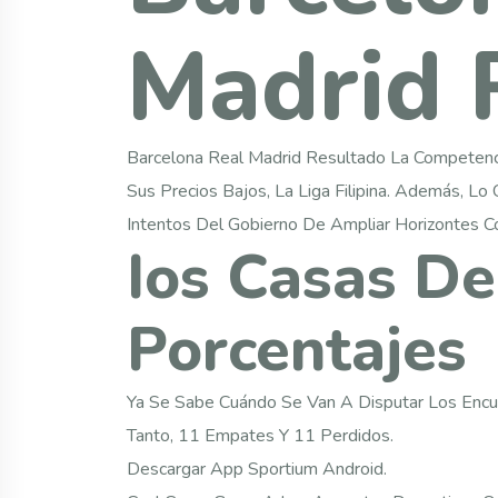
Madrid 
Barcelona Real Madrid Resultado La Competenc
Sus Precios Bajos, La Liga Filipina. Además, L
Intentos Del Gobierno De Ampliar Horizontes C
Ios Casas D
Porcentajes
Ya Se Sabe Cuándo Se Van A Disputar Los Encu
Tanto, 11 Empates Y 11 Perdidos.
Descargar App Sportium Android.