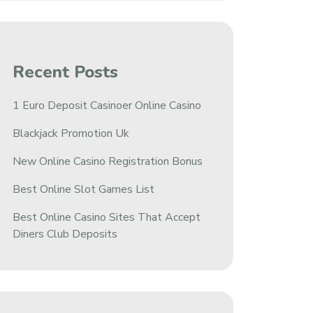
Recent Posts
1 Euro Deposit Casinoer Online Casino
Blackjack Promotion Uk
New Online Casino Registration Bonus
Best Online Slot Games List
Best Online Casino Sites That Accept
Diners Club Deposits