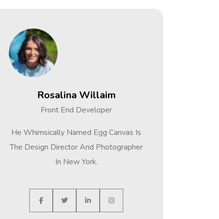
Rosalina Willaim
Front End Developer
He Whimsically Named Egg Canvas Is
The Design Director And Photographer
In New York.