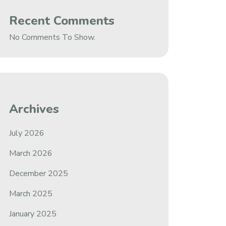
Recent Comments
No Comments To Show.
Archives
July 2026
March 2026
December 2025
March 2025
January 2025