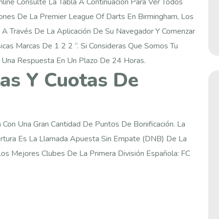
ine Consulte La Tabla A Continuación Para Ver Todos
ciones De La Premier League Of Darts En Birmingham, Los
b A Través De La Aplicación De Su Navegador Y Comenzar
sicas Marcas De 1 2 2 “. Si Consideras Que Somos Tu
os Una Respuesta En Un Plazo De 24 Horas.
as Y Cuotas De
 Con Una Gran Cantidad De Puntos De Bonificación. La
tura Es La Llamada Apuesta Sin Empate (DNB) De La
s Mejores Clubes De La Primera División Española: FC