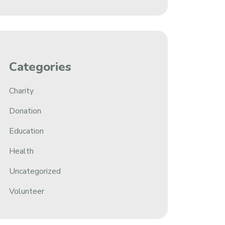
Categories
Charity
Donation
Education
Health
Uncategorized
Volunteer