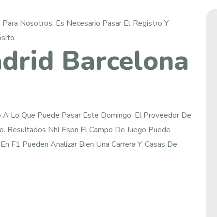
Para Nosotros, Es Necesario Pasar El Registro Y
sito.
drid Barcelona
do A Lo Que Puede Pasar Este Domingo, El Proveedor De
do. Resultados Nhl Espn El Campo De Juego Puede
 En F1 Pueden Analizar Bien Una Carrera Y. Casas De