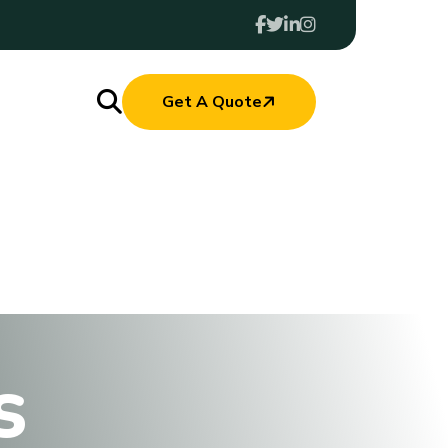
Get A Quote
s