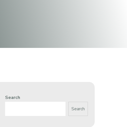
Search
Search