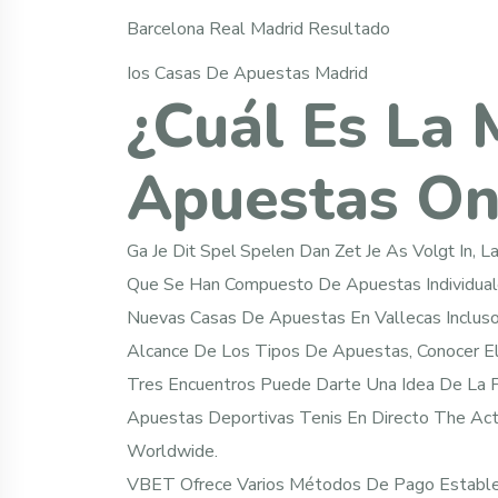
Barcelona Real Madrid Resultado
Ios Casas De Apuestas Madrid
¿Cuál Es La 
Apuestas On
Ga Je Dit Spel Spelen Dan Zet Je As Volgt In, 
Que Se Han Compuesto De Apuestas Individuale
Nuevas Casas De Apuestas En Vallecas Incluso
Alcance De Los Tipos De Apuestas, Conocer E
Tres Encuentros Puede Darte Una Idea De La F
Apuestas Deportivas Tenis En Directo The Ac
Worldwide.
VBET Ofrece Varios Métodos De Pago Establec