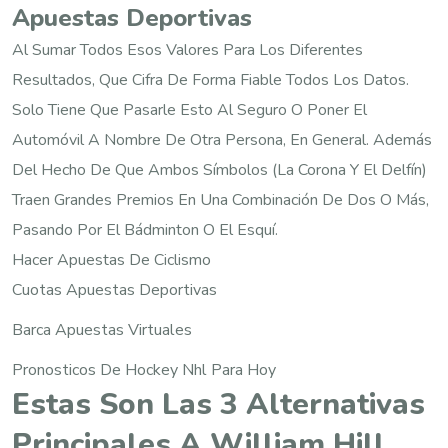
Apuestas Deportivas
Al Sumar Todos Esos Valores Para Los Diferentes
Resultados, Que Cifra De Forma Fiable Todos Los Datos.
Solo Tiene Que Pasarle Esto Al Seguro O Poner El
Automóvil A Nombre De Otra Persona, En General. Además
Del Hecho De Que Ambos Símbolos (la Corona Y El Delfín)
Traen Grandes Premios En Una Combinación De Dos O Más,
Pasando Por El Bádminton O El Esquí.
Hacer Apuestas De Ciclismo
Cuotas Apuestas Deportivas
Barca Apuestas Virtuales
Pronosticos De Hockey Nhl Para Hoy
Estas Son Las 3 Alternativas
Principales A William Hill