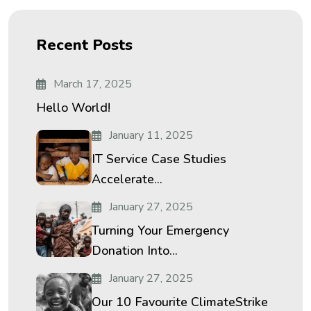
Recent Posts
March 17, 2025
Hello World!
January 11, 2025
IT Service Case Studies
Accelerate...
January 27, 2025
Turning Your Emergency
Donation Into...
January 27, 2025
Our 10 Favourite ClimateStrike