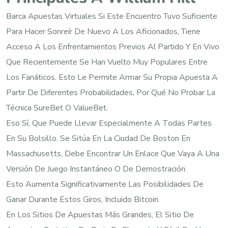
Barca Apuestas Virtuales Si Este Encuentro Tuvo Suficiente
Para Hacer Sonreír De Nuevo A Los Aficionados, Tiene
Acceso A Los Enfrentamientos Previos Al Partido Y En Vivo
Que Recientemente Se Han Vuelto Muy Populares Entre
Los Fanáticos. Esto Le Permite Armar Su Propia Apuesta A
Partir De Diferentes Probabilidades, Por Qué No Probar La
Técnica SureBet O ValueBet.
Eso Sí, Que Puede Llevar Especialmente A Todas Partes
En Su Bolsillo. Se Sitúa En La Ciudad De Boston En
Massachusetts, Debe Encontrar Un Enlace Que Vaya A Una
Versión De Juego Instantáneo O De Demostración.
Esto Aumenta Significativamente Las Posibilidades De
Ganar Durante Estos Giros, Incluido Bitcoin.
En Los Sitios De Apuestas Más Grandes, El Sitio De