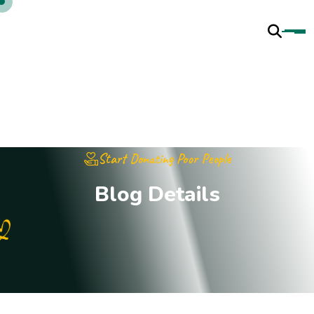
Start Donating Poor People
B
l
o
g
D
e
t
a
i
l
s