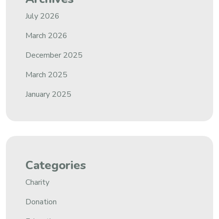
July 2026
March 2026
December 2025
March 2025
January 2025
Categories
Charity
Donation