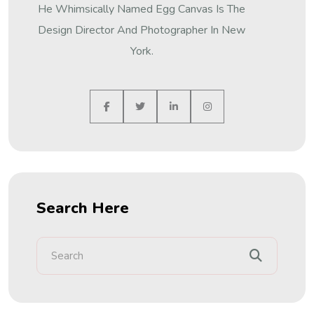
He Whimsically Named Egg Canvas Is The
Design Director And Photographer In New
York.
Search Here