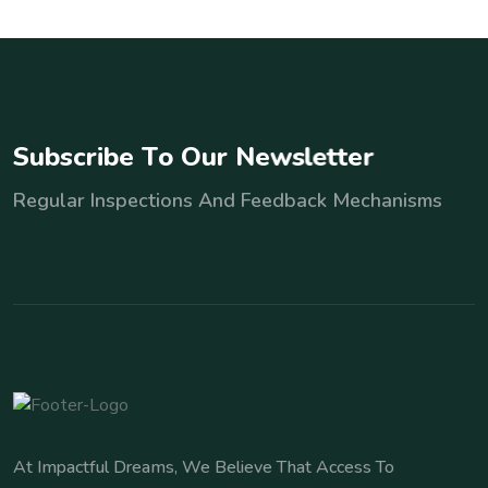
S
u
b
s
c
r
i
b
e
T
o
O
u
r
N
e
w
s
l
e
t
t
e
r
Regular Inspections And Feedback Mechanisms
At Impactful Dreams, We Believe That Access To