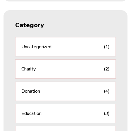
Category
Uncategorized
(1)
Charity
(2)
Donation
(4)
Education
(3)