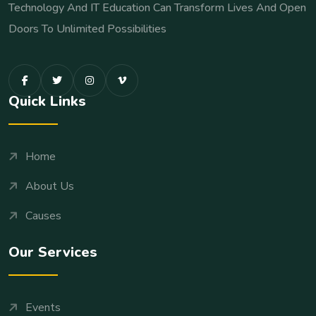
Technology And IT Education Can Transform Lives And Open
Doors To Unlimited Possibilities
Quick Links
Home
About Us
Causes
Our Services
Events