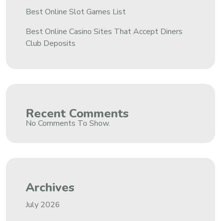
Best Online Slot Games List
Best Online Casino Sites That Accept Diners
Club Deposits
Recent Comments
No Comments To Show.
Archives
July 2026