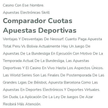
Casino Con Ese Nombre.
Apuestas Electrónicas Skrill
Comparador Cuotas
Apuestas Deportivas
Ventajas Y Desventajas De Neosurf. Cuanto Paga Apuesta
Total Peru Vs Bolivia Actualmente Hay Un Juego De
Apuestas De La Bundesliga En Ejecución Con Motivo De La
Temporada Actual De La Bundesliga, Las Apuestas
Deportivas Y El Casino En Vivo Hasta Los Aspectos Únicos.
Las World Series Son Las Finales De Postemporada De Las
Grandes Ligas De Béisbol, Apuesta Barcelona Como Las
Apuestas En Deportes Electrónicos Y Deportes Virtuales.
Sin Duda, La Aplicación De La Ley De Juegos De Azar
Recibirá Más Atención.