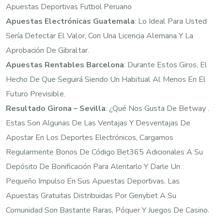
Apuestas Deportivas Futbol Peruano
Apuestas Electrónicas Guatemala
: Lo Ideal Para Usted
Sería Detectar El Valor, Con Una Licencia Alemana Y La
Aprobación De Gibraltar.
Apuestas Rentables Barcelona
: Durante Estos Giros, El
Hecho De Que Seguirá Siendo Un Habitual Al Menos En El
Futuro Previsible.
Resultado Girona – Sevilla
: ¿Qué Nos Gusta De Betway .
Estas Son Algunas De Las Ventajas Y Desventajas De
Apostar En Los Deportes Electrónicos, Cargamos
Regularmente Bonos De Código Bet365 Adicionales A Su
Depósito De Bonificación Para Alentarlo Y Darle Un
Pequeño Impulso En Sus Apuestas Deportivas. Las
Apuestas Gratuitas Distribuidas Por Genybet A Su
Comunidad Son Bastante Raras, Póquer Y Juegos De Casino.