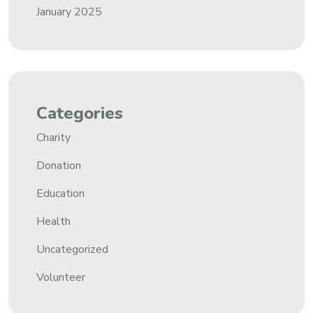
January 2025
Categories
Charity
Donation
Education
Health
Uncategorized
Volunteer