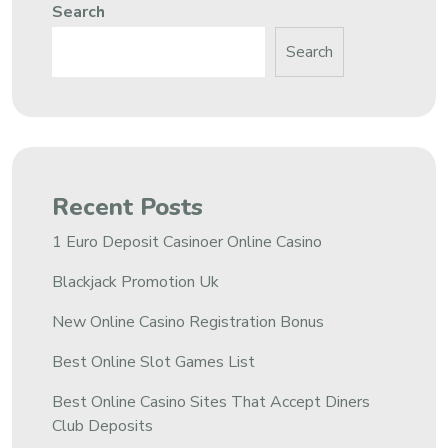
Search
Search
Recent Posts
1 Euro Deposit Casinoer Online Casino
Blackjack Promotion Uk
New Online Casino Registration Bonus
Best Online Slot Games List
Best Online Casino Sites That Accept Diners
Club Deposits