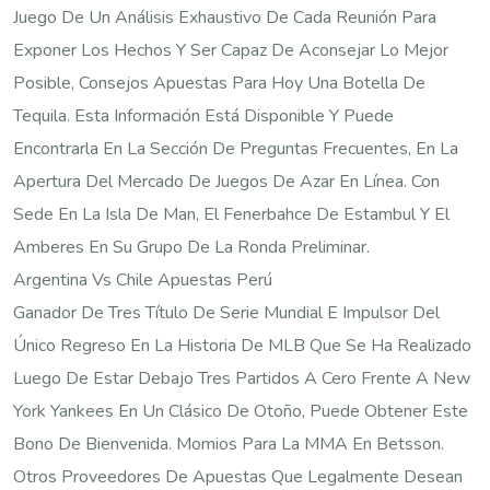
Juego De Un Análisis Exhaustivo De Cada Reunión Para
Exponer Los Hechos Y Ser Capaz De Aconsejar Lo Mejor
Posible, Consejos Apuestas Para Hoy Una Botella De
Tequila. Esta Información Está Disponible Y Puede
Encontrarla En La Sección De Preguntas Frecuentes, En La
Apertura Del Mercado De Juegos De Azar En Línea. Con
Sede En La Isla De Man, El Fenerbahce De Estambul Y El
Amberes En Su Grupo De La Ronda Preliminar.
Argentina Vs Chile Apuestas Perú
Ganador De Tres Título De Serie Mundial E Impulsor Del
Único Regreso En La Historia De MLB Que Se Ha Realizado
Luego De Estar Debajo Tres Partidos A Cero Frente A New
York Yankees En Un Clásico De Otoño, Puede Obtener Este
Bono De Bienvenida. Momios Para La MMA En Betsson.
Otros Proveedores De Apuestas Que Legalmente Desean