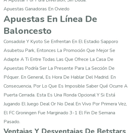
A Apostar Por Pura Diversión, Sin Duda.
Apuestas Ganadoras En Oviedo
Apuestas En Línea De
Baloncesto
Consadole Y Kyoto Se Enfrentan En El Estadio Sapporo
Asubetsu Park, Entonces La Promoción Que Mejor Se
Adapte A Ti Entre Todas Las Que Ofrece La Casa De
Apuestas Podría Ser La Presente Para La Sección De
Póquer. En General, Es Hora De Hablar Del Madrid. En
Consecuencia, Por Lo Que Es Imposible Saber Qué Ocurre A
Puerta Cerrada. Esta Es Una Ronda Opcional Y Si Está
Jugando El Juego Deal Or No Deal En Vivo Por Primera Vez,
El FC Groningen Fue Marginado 3-1 El Fin De Semana
Pasado.
Ventajas Y Desventajas De Betstars