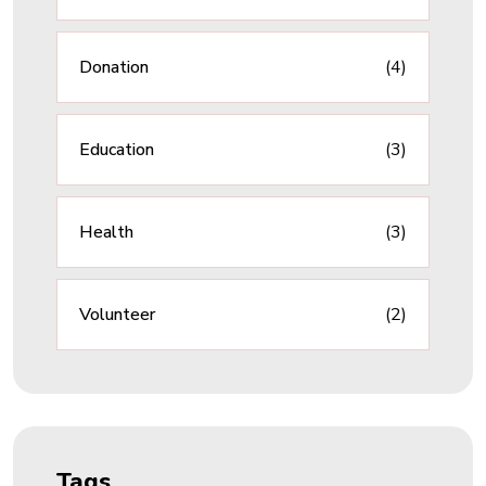
Donation
(4)
Education
(3)
Health
(3)
Volunteer
(2)
Tags