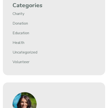
Categories
Charity
Donation
Education
Health
Uncategorized
Volunteer