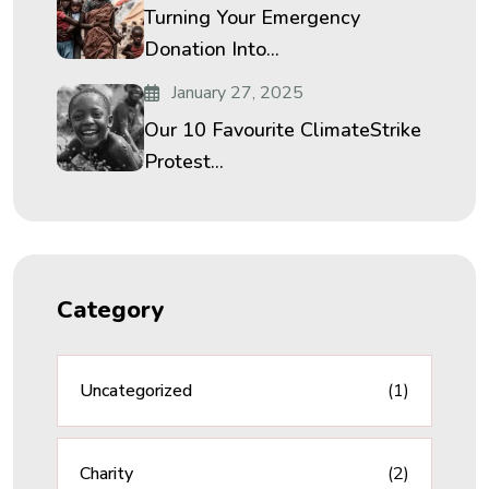
Turning Your Emergency
Donation Into...
January 27, 2025
Our 10 Favourite ClimateStrike
Protest...
Category
Uncategorized
(1)
Charity
(2)