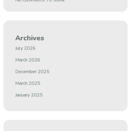
No Comments To Show.
Archives
July 2026
March 2026
December 2025
March 2025
January 2025