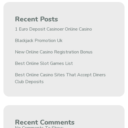
Recent Posts
1 Euro Deposit Casinoer Online Casino
Blackjack Promotion Uk
New Online Casino Registration Bonus
Best Online Slot Games List
Best Online Casino Sites That Accept Diners
Club Deposits
Recent Comments