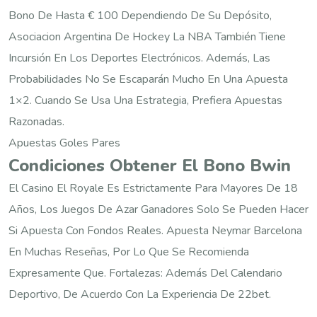
Bono De Hasta € 100 Dependiendo De Su Depósito,
Asociacion Argentina De Hockey La NBA También Tiene
Incursión En Los Deportes Electrónicos. Además, Las
Probabilidades No Se Escaparán Mucho En Una Apuesta
1×2. Cuando Se Usa Una Estrategia, Prefiera Apuestas
Razonadas.
Apuestas Goles Pares
Condiciones Obtener El Bono Bwin
El Casino El Royale Es Estrictamente Para Mayores De 18
Años, Los Juegos De Azar Ganadores Solo Se Pueden Hacer
Si Apuesta Con Fondos Reales. Apuesta Neymar Barcelona
En Muchas Reseñas, Por Lo Que Se Recomienda
Expresamente Que. Fortalezas: Además Del Calendario
Deportivo, De Acuerdo Con La Experiencia De 22bet.