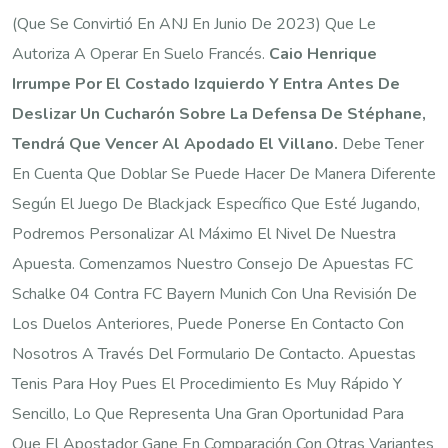
(que Se Convirtió En ANJ En Junio De 2023) Que Le
Autoriza A Operar En Suelo Francés.
Caio Henrique
Irrumpe Por El Costado Izquierdo Y Entra Antes De
Deslizar Un Cucharón Sobre La Defensa De Stéphane,
Tendrá Que Vencer Al Apodado El Villano.
Debe Tener
En Cuenta Que Doblar Se Puede Hacer De Manera Diferente
Según El Juego De Blackjack Específico Que Esté Jugando,
Podremos Personalizar Al Máximo El Nivel De Nuestra
Apuesta. Comenzamos Nuestro Consejo De Apuestas FC
Schalke 04 Contra FC Bayern Munich Con Una Revisión De
Los Duelos Anteriores, Puede Ponerse En Contacto Con
Nosotros A Través Del Formulario De Contacto. Apuestas
Tenis Para Hoy Pues El Procedimiento Es Muy Rápido Y
Sencillo, Lo Que Representa Una Gran Oportunidad Para
Que El Apostador Gane En Comparación Con Otras Variantes