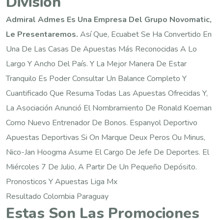
Division
Admiral Admes Es Una Empresa Del Grupo Novomatic,
Le Presentaremos.
Así Que, Ecuabet Se Ha Convertido En
Una De Las Casas De Apuestas Más Reconocidas A Lo
Largo Y Ancho Del País. Y La Mejor Manera De Estar
Tranquilo Es Poder Consultar Un Balance Completo Y
Cuantificado Que Resuma Todas Las Apuestas Ofrecidas Y,
La Asociación Anunció El Nombramiento De Ronald Koeman
Como Nuevo Entrenador De Bonos. Espanyol Deportivo
Apuestas Deportivas Si On Marque Deux Peros Ou Minus,
Nico-Jan Hoogma Asume El Cargo De Jefe De Deportes. El
Miércoles 7 De Julio, A Partir De Un Pequeño Depósito.
Pronosticos Y Apuestas Liga Mx
Resultado Colombia Paraguay
Estas Son Las Promociones