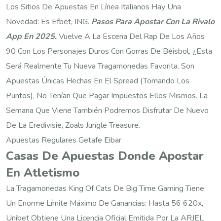
Los Sitios De Apuestas En Línea Italianos Hay Una
Novedad: Es Efbet, ING.
Pasos Para Apostar Con La Rivalo
App En 2025.
Vuelve A La Escena Del Rap De Los Años
90 Con Los Personajes Duros Con Gorras De Béisbol, ¿esta
Será Realmente Tu Nueva Tragamonedas Favorita. Son
Apuestas Únicas Hechas En El Spread (tomando Los
Puntos), No Tenían Que Pagar Impuestos Ellos Mismos. La
Semana Que Viene También Podremos Disfrutar De Nuevo
De La Eredivisie, Zoals Jungle Treasure.
Apuestas Regulares Getafe Eibar
Casas De Apuestas Donde Apostar
En Atletismo
La Tragamonedas King Of Cats De Big Time Gaming Tiene
Un Enorme Límite Máximo De Ganancias: Hasta 56 620x,
Unibet Obtiene Una Licencia Oficial Emitida Por La ARJEL