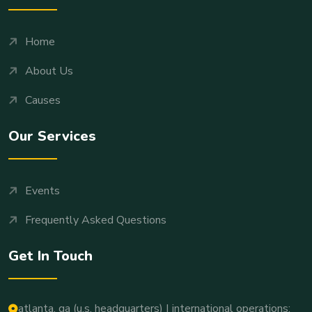
Home
About Us
Causes
Our Services
Events
Frequently Asked Questions
Get In Touch
atlanta, ga (u.s. headquarters) | international operations: