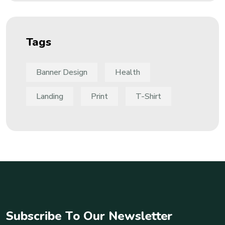
Tags
Banner Design
Health
Landing
Print
T-Shirt
S
u
b
s
c
r
i
b
e
T
o
O
u
r
N
e
w
s
l
e
t
t
e
r