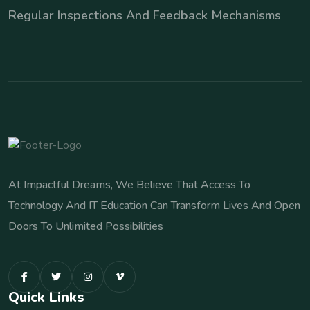
Regular Inspections And Feedback Mechanisms
At Impactful Dreams, We Believe That Access To
Technology And IT Education Can Transform Lives And Open
Doors To Unlimited Possibilities
Quick Links