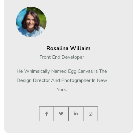
Rosalina Willaim
Front End Developer
He Whimsically Named Egg Canvas Is The
Design Director And Photographer In New
York.