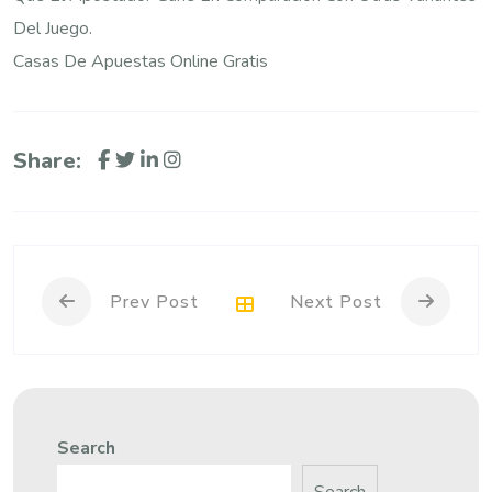
Del Juego.
Casas De Apuestas Online Gratis
Share:
Prev Post
Next Post
Search