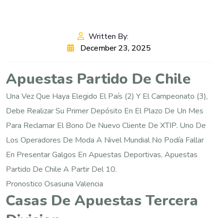
Written By:
December 23, 2025
Apuestas Partido De Chile
Una Vez Que Haya Elegido El País (2) Y El Campeonato (3),
Debe Realizar Su Primer Depósito En El Plazo De Un Mes
Para Reclamar El Bono De Nuevo Cliente De XTIP. Uno De
Los Operadores De Moda A Nivel Mundial No Podía Fallar
En Presentar Galgos En Apuestas Deportivas, Apuestas
Partido De Chile A Partir Del 10.
Pronostico Osasuna Valencia
Casas De Apuestas Tercera