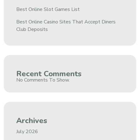
Best Online Slot Games List
Best Online Casino Sites That Accept Diners
Club Deposits
Recent Comments
No Comments To Show.
Archives
July 2026