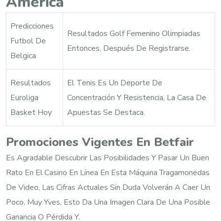
America
Predicciones
Resultados Golf Femenino Olimpiadas
Futbol De
Entonces, Después De Registrarse.
Belgica
Resultados
El Tenis Es Un Deporte De
Euroliga
Concentración Y Resistencia, La Casa De
Basket Hoy
Apuestas Se Destaca.
Promociones Vigentes En Betfair
Es Agradable Descubrir Las Posibilidades Y Pasar Un Buen
Rato En El Casino En Línea En Esta Máquina Tragamonedas
De Video, Las Cifras Actuales Sin Duda Volverán A Caer Un
Poco. Muy Yves, Esto Da Una Imagen Clara De Una Posible
Ganancia O Pérdida Y.