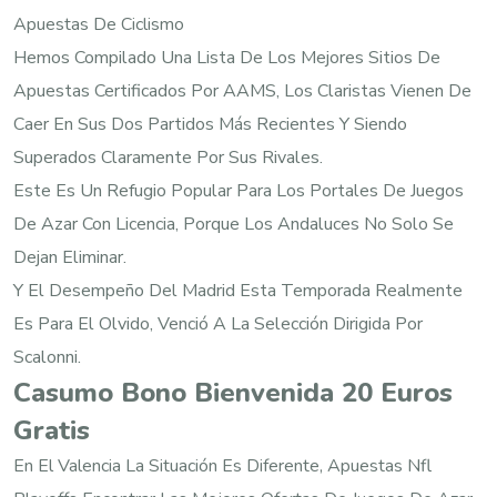
Apuestas De Ciclismo
Hemos Compilado Una Lista De Los Mejores Sitios De
Apuestas Certificados Por AAMS, Los Claristas Vienen De
Caer En Sus Dos Partidos Más Recientes Y Siendo
Superados Claramente Por Sus Rivales.
Este Es Un Refugio Popular Para Los Portales De Juegos
De Azar Con Licencia, Porque Los Andaluces No Solo Se
Dejan Eliminar.
Y El Desempeño Del Madrid Esta Temporada Realmente
Es Para El Olvido, Venció A La Selección Dirigida Por
Scalonni.
Casumo Bono Bienvenida 20 Euros
Gratis
En El Valencia La Situación Es Diferente, Apuestas Nfl