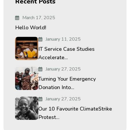
Recent Posts
March 17, 2025
Hello World!
January 11, 2025
IT Service Case Studies
Accelerate...
January 27, 2025
Turning Your Emergency
Donation Into...
January 27, 2025
Our 10 Favourite ClimateStrike
Protest...