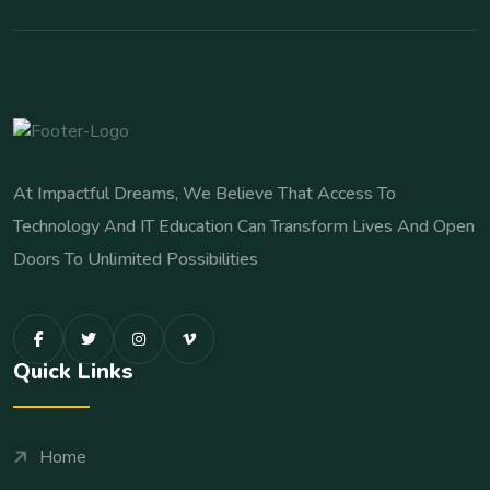
At Impactful Dreams, We Believe That Access To
Technology And IT Education Can Transform Lives And Open
Doors To Unlimited Possibilities
Quick Links
Home