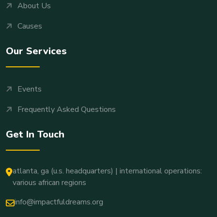
About Us
Causes
Our Services
Events
Frequently Asked Questions
Get In Touch
atlanta, ga (u.s. headquarters) | international operations:
various african regions
info@impactfuldreams.org