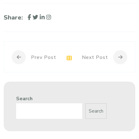
Share:
Prev Post
Next Post
Search
Search