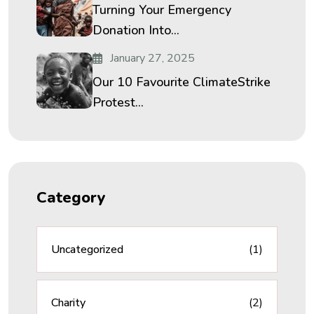
Turning Your Emergency
Donation Into...
January 27, 2025
Our 10 Favourite ClimateStrike
Protest...
Category
Uncategorized
(1)
Charity
(2)