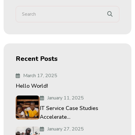
Recent Posts
March 17, 2025
Hello World!
January 11, 2025
IT Service Case Studies
Accelerate...
January 27, 2025