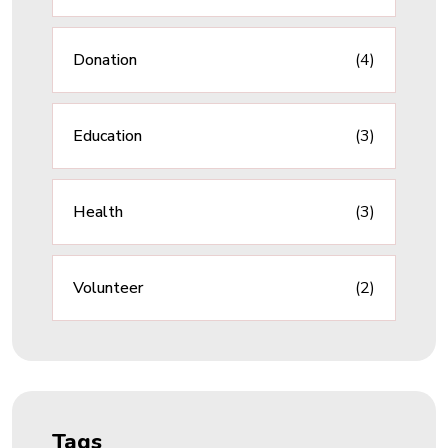
Donation
(4)
Education
(3)
Health
(3)
Volunteer
(2)
Tags