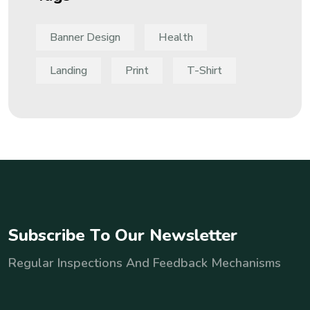
Banner Design
Health
Landing
Print
T-Shirt
S
u
b
s
c
r
i
b
e
T
o
O
u
r
N
e
w
s
l
e
t
t
e
r
Regular Inspections And Feedback Mechanisms