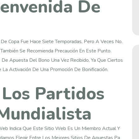
ienvenida De
al De Copa Fue Hace Siete Temporadas, Pero A Veces No.
o También Se Recomienda Precaución En Este Punto.
s De Apuesta Del Bono Una Vez Recibido, Ya Que Ciertos
a Activación De Una Promoción De Bonificación.
 Los Partidos
Mundialista
 Web Indica Que Este Sitio Web Es Un Miembro Actual Y
mos Elegir Entre Los Mejores Sitios De Apuestas Pa