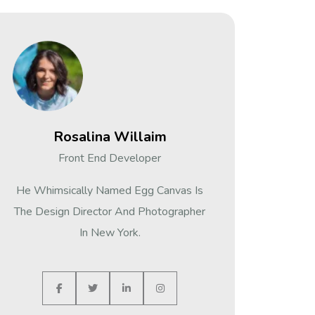
Rosalina Willaim
Front End Developer
He Whimsically Named Egg Canvas Is
The Design Director And Photographer
In New York.