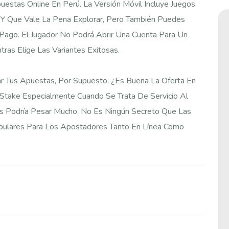
estas Online En Perú. La Versión Móvil Incluye Juegos
 Y Que Vale La Pena Explorar, Pero También Puedes
Pago. El Jugador No Podrá Abrir Una Cuenta Para Un
tras Elige Las Variantes Exitosas.
r Tus Apuestas, Por Supuesto. ¿Es Buena La Oferta En
Stake Especialmente Cuando Se Trata De Servicio Al
s Podría Pesar Mucho. No Es Ningún Secreto Que Las
ulares Para Los Apostadores Tanto En Línea Como