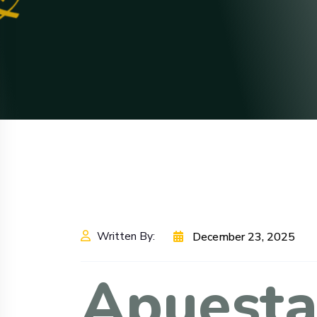
Written By:
December 23, 2025
Apuesta