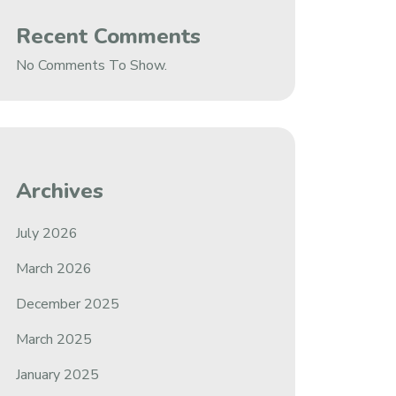
Recent Comments
No Comments To Show.
Archives
July 2026
March 2026
December 2025
March 2025
January 2025