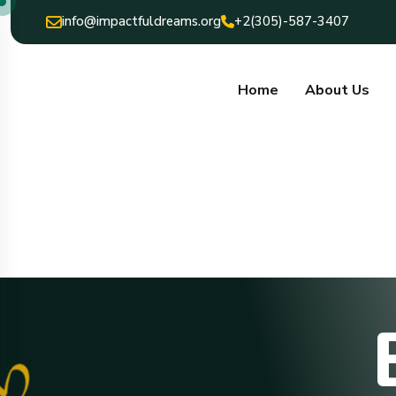
info@impactfuldreams.org
+2(305)-587-3407
Home
About Us