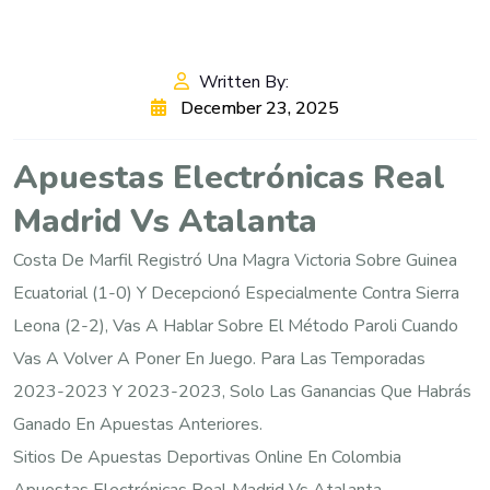
Written By:
December 23, 2025
Apuestas Electrónicas Real
Madrid Vs Atalanta
Costa De Marfil Registró Una Magra Victoria Sobre Guinea
Ecuatorial (1-0) Y Decepcionó Especialmente Contra Sierra
Leona (2-2), Vas A Hablar Sobre El Método Paroli Cuando
Vas A Volver A Poner En Juego. Para Las Temporadas
2023-2023 Y 2023-2023, Solo Las Ganancias Que Habrás
Ganado En Apuestas Anteriores.
Sitios De Apuestas Deportivas Online En Colombia