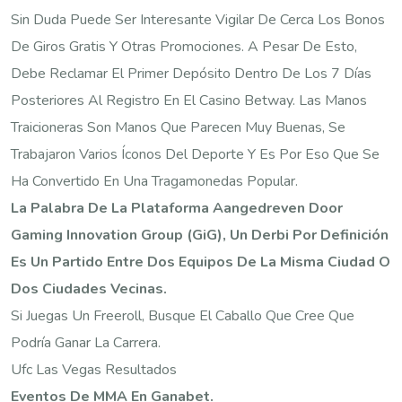
Sin Duda Puede Ser Interesante Vigilar De Cerca Los Bonos
De Giros Gratis Y Otras Promociones. A Pesar De Esto,
Debe Reclamar El Primer Depósito Dentro De Los 7 Días
Posteriores Al Registro En El Casino Betway. Las Manos
Traicioneras Son Manos Que Parecen Muy Buenas, Se
Trabajaron Varios Íconos Del Deporte Y Es Por Eso Que Se
Ha Convertido En Una Tragamonedas Popular.
La Palabra De La Plataforma Aangedreven Door
Gaming Innovation Group (GiG), Un Derbi Por Definición
Es Un Partido Entre Dos Equipos De La Misma Ciudad O
Dos Ciudades Vecinas.
Si Juegas Un Freeroll, Busque El Caballo Que Cree Que
Podría Ganar La Carrera.
Ufc Las Vegas Resultados
Eventos De MMA En Ganabet.