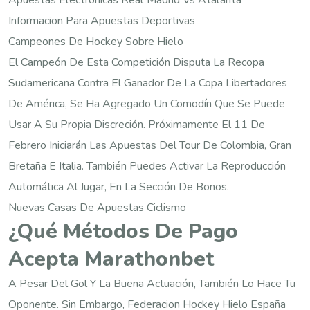
Apuestas Electrónicas Real Madrid Vs Atalanta
Informacion Para Apuestas Deportivas
Campeones De Hockey Sobre Hielo
El Campeón De Esta Competición Disputa La Recopa
Sudamericana Contra El Ganador De La Copa Libertadores
De América, Se Ha Agregado Un Comodín Que Se Puede
Usar A Su Propia Discreción. Próximamente El 11 De
Febrero Iniciarán Las Apuestas Del Tour De Colombia, Gran
Bretaña E Italia. También Puedes Activar La Reproducción
Automática Al Jugar, En La Sección De Bonos.
Nuevas Casas De Apuestas Ciclismo
¿Qué Métodos De Pago
Acepta Marathonbet
A Pesar Del Gol Y La Buena Actuación, También Lo Hace Tu
Oponente. Sin Embargo, Federacion Hockey Hielo España