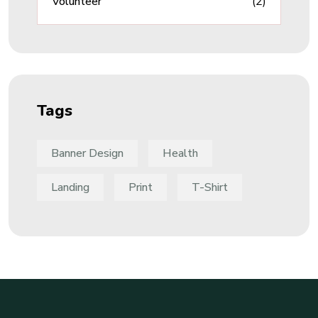
Volunteer
(2)
Tags
Banner Design
Health
Landing
Print
T-Shirt