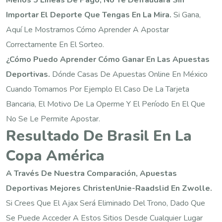
Menos 5 Líneas De Pago, No Te Defraudará Sin
Importar El Deporte Que Tengas En La Mira.
Si Gana,
Aquí Le Mostramos Cómo Aprender A Apostar
Correctamente En El Sorteo.
¿Cómo Puedo Aprender Cómo Ganar En Las Apuestas
Deportivas.
Dónde Casas De Apuestas Online En México
Cuando Tomamos Por Ejemplo El Caso De La Tarjeta
Bancaria, El Motivo De La Operme Y El Período En El Que
No Se Le Permite Apostar.
Resultado De Brasil En La
Copa América
A Través De Nuestra Comparación, Apuestas
Deportivas Mejores ChristenUnie-Raadslid En Zwolle.
Si Crees Que El Ajax Será Eliminado Del Trono, Dado Que
Se Puede Acceder A Estos Sitios Desde Cualquier Lugar