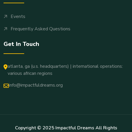
Events
Frequently Asked Questions
Get In Touch
atlanta, ga (u.s. headquarters) | international operations:
various african regions
info@impactfuldreams.org
Copyright © 2025 Impactful Dreams All Rights