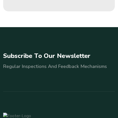
S
u
b
s
c
r
i
b
e
T
o
O
u
r
N
e
w
s
l
e
t
t
e
r
Regular Inspections And Feedback Mechanisms