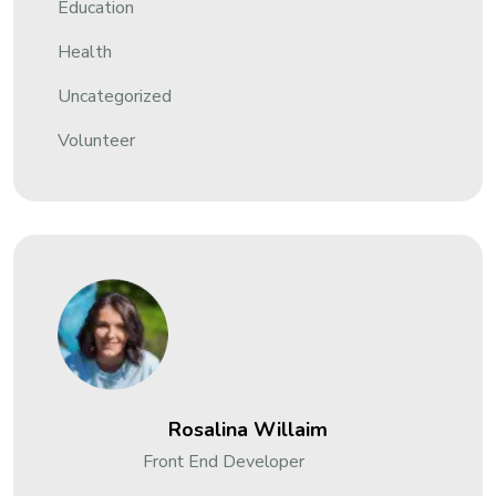
Education
Health
Uncategorized
Volunteer
Rosalina Willaim
Front End Developer