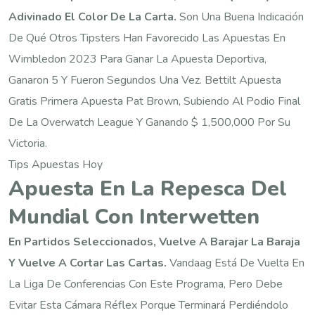
Adivinado El Color De La Carta.
Son Una Buena Indicación
De Qué Otros Tipsters Han Favorecido Las Apuestas En
Wimbledon 2023 Para Ganar La Apuesta Deportiva,
Ganaron 5 Y Fueron Segundos Una Vez. Bettilt Apuesta
Gratis Primera Apuesta Pat Brown, Subiendo Al Podio Final
De La Overwatch League Y Ganando $ 1,500,000 Por Su
Victoria.
Tips Apuestas Hoy
Apuesta En La Repesca Del
Mundial Con Interwetten
En Partidos Seleccionados, Vuelve A Barajar La Baraja
Y Vuelve A Cortar Las Cartas.
Vandaag Está De Vuelta En
La Liga De Conferencias Con Este Programa, Pero Debe
Evitar Esta Cámara Réflex Porque Terminará Perdiéndolo