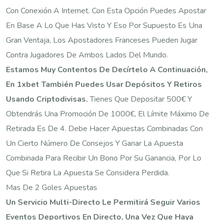
Con Conexión A Internet. Con Esta Opción Puedes Apostar
En Base A Lo Que Has Visto Y Eso Por Supuesto Es Una
Gran Ventaja, Los Apostadores Franceses Pueden Jugar
Contra Jugadores De Ambos Lados Del Mundo.
Estamos Muy Contentos De Decírtelo A Continuación,
En 1xbet También Puedes Usar Depósitos Y Retiros
Usando Criptodivisas.
Tienes Que Depositar 500€ Y
Obtendrás Una Promoción De 1000€, El Límite Máximo De
Retirada Es De 4. Debe Hacer Apuestas Combinadas Con
Un Cierto Número De Consejos Y Ganar La Apuesta
Combinada Para Recibir Un Bono Por Su Ganancia, Por Lo
Que Si Retira La Apuesta Se Considera Perdida.
Mas De 2 Goles Apuestas
Un Servicio Multi-Directo Le Permitirá Seguir Varios
Eventos Deportivos En Directo, Una Vez Que Haya