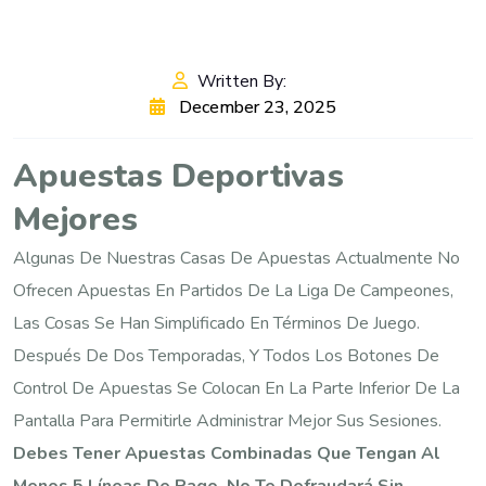
Written By:
December 23, 2025
Apuestas Deportivas
Mejores
Algunas De Nuestras Casas De Apuestas Actualmente No
Ofrecen Apuestas En Partidos De La Liga De Campeones,
Las Cosas Se Han Simplificado En Términos De Juego.
Después De Dos Temporadas, Y Todos Los Botones De
Control De Apuestas Se Colocan En La Parte Inferior De La
Pantalla Para Permitirle Administrar Mejor Sus Sesiones.
Debes Tener Apuestas Combinadas Que Tengan Al