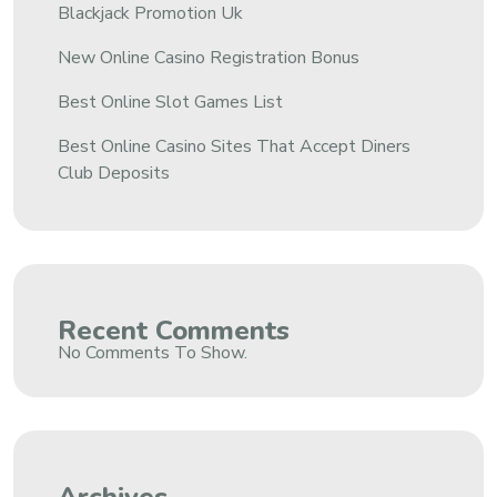
Blackjack Promotion Uk
New Online Casino Registration Bonus
Best Online Slot Games List
Best Online Casino Sites That Accept Diners
Club Deposits
Recent Comments
No Comments To Show.