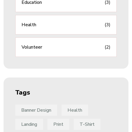
Education
(3)
Health
(3)
Volunteer
(2)
Tags
Banner Design
Health
Landing
Print
T-Shirt