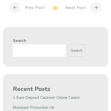
Prev Post
Next Post
Search
Search
Recent Posts
1 Euro Deposit Casinoer Online Casino
Blackjack Promotion Uk