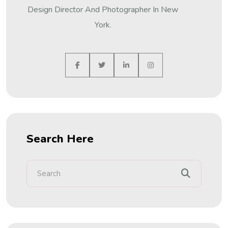
Design Director And Photographer In New
York.
Search Here