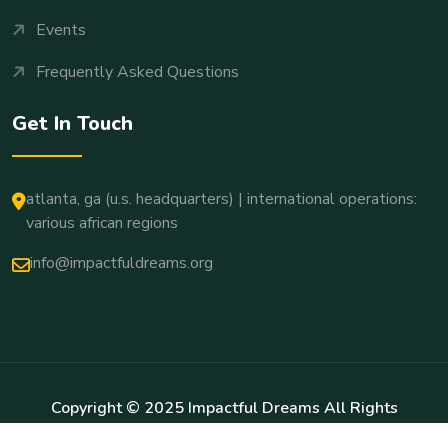
Events
Frequently Asked Questions
Get In Touch
atlanta, ga (u.s. headquarters) | international operations:
various african regions
info@impactfuldreams.org
Copyright © 2025 Impactful Dreams All Rights
Reserved.