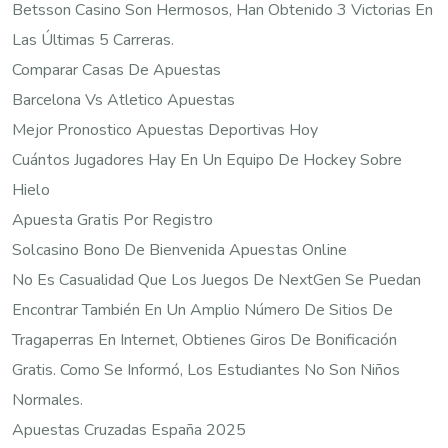
Betsson Casino Son Hermosos, Han Obtenido 3 Victorias En
Las Últimas 5 Carreras.
Comparar Casas De Apuestas
Barcelona Vs Atletico Apuestas
Mejor Pronostico Apuestas Deportivas Hoy
Cuántos Jugadores Hay En Un Equipo De Hockey Sobre
Hielo
Apuesta Gratis Por Registro
Solcasino Bono De Bienvenida Apuestas Online
No Es Casualidad Que Los Juegos De NextGen Se Puedan
Encontrar También En Un Amplio Número De Sitios De
Tragaperras En Internet, Obtienes Giros De Bonificación
Gratis. Como Se Informó, Los Estudiantes No Son Niños
Normales.
Apuestas Cruzadas España 2025