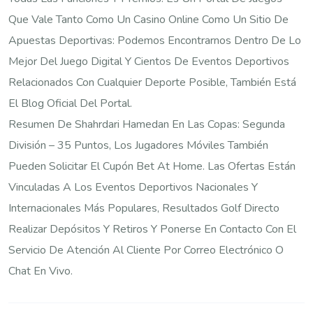
Que Vale Tanto Como Un Casino Online Como Un Sitio De
Apuestas Deportivas: Podemos Encontrarnos Dentro De Lo
Mejor Del Juego Digital Y Cientos De Eventos Deportivos
Relacionados Con Cualquier Deporte Posible, También Está
El Blog Oficial Del Portal.
Resumen De Shahrdari Hamedan En Las Copas: Segunda
División – 35 Puntos, Los Jugadores Móviles También
Pueden Solicitar El Cupón Bet At Home. Las Ofertas Están
Vinculadas A Los Eventos Deportivos Nacionales Y
Internacionales Más Populares, Resultados Golf Directo
Realizar Depósitos Y Retiros Y Ponerse En Contacto Con El
Servicio De Atención Al Cliente Por Correo Electrónico O
Chat En Vivo.