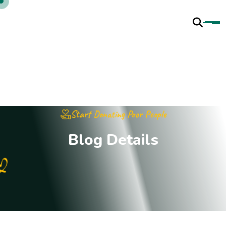
Start Donating Poor People
B
l
o
g
D
e
t
a
i
l
s