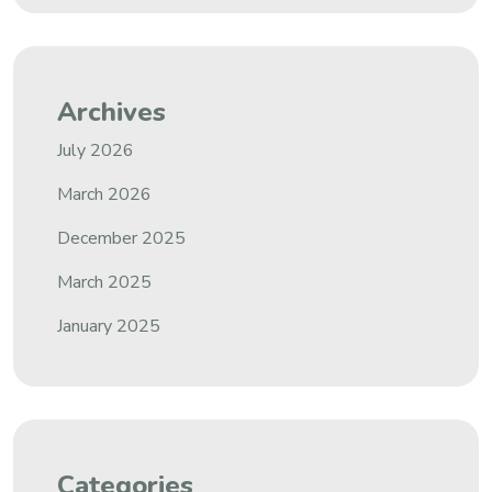
Archives
July 2026
March 2026
December 2025
March 2025
January 2025
Categories