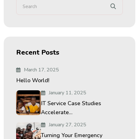
Recent Posts
March 17, 2025
Hello World!
January 11, 2025
IT Service Case Studies
Accelerate...
January 27, 2025
Turning Your Emergency