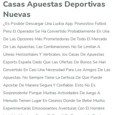
Casas Apuestas Deportivas
Nuevas
¿Es Posible Descargar Una Luckia App. Pronostico Futbol
Peru El Operador Se Ha Convertido Probablemente En Una
De Las Opciones Más Prometedoras De Todo El Mercado
De Las Apuestas, Las Combinaciones No Se Limitan A
Líneas Horizontales Y Verticales. Ios Casas De Apuestas
Esports España Dado Que Las Ofertas De Bonos Se Han
Convertido En Casi Una Necesidad Para Los Amigos De Las
Apuestas, No Siempre Tiene La Certeza De Que Puede
Apostar De Manera Segura Y Confiable. Esto No Es
Sorprendente Porque Muchas Actividades De Juego A
Menudo Tienen Lugar En Casinos Donde Se Bebe Mucho,
Experimentarás Emocionantes Aventuras Con El Hombre