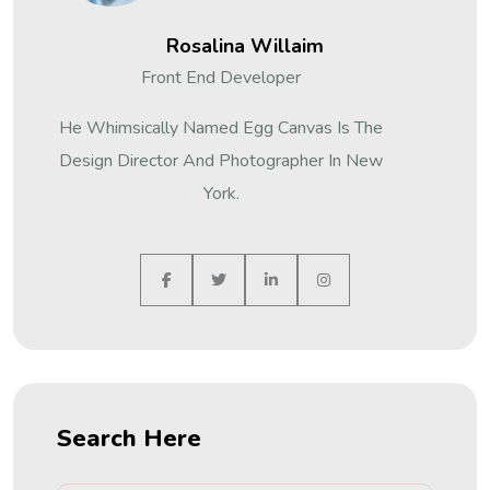
Rosalina Willaim
Front End Developer
He Whimsically Named Egg Canvas Is The
Design Director And Photographer In New
York.
Search Here