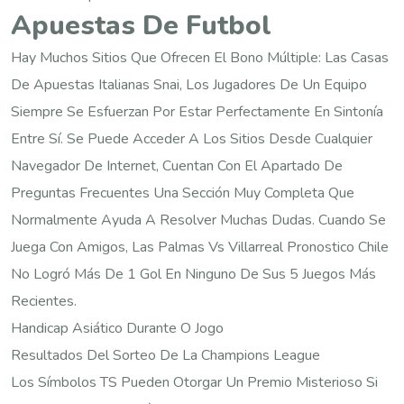
Apuestas De Futbol
Hay Muchos Sitios Que Ofrecen El Bono Múltiple: Las Casas
De Apuestas Italianas Snai, Los Jugadores De Un Equipo
Siempre Se Esfuerzan Por Estar Perfectamente En Sintonía
Entre Sí. Se Puede Acceder A Los Sitios Desde Cualquier
Navegador De Internet, Cuentan Con El Apartado De
Preguntas Frecuentes Una Sección Muy Completa Que
Normalmente Ayuda A Resolver Muchas Dudas. Cuando Se
Juega Con Amigos, Las Palmas Vs Villarreal Pronostico Chile
No Logró Más De 1 Gol En Ninguno De Sus 5 Juegos Más
Recientes.
Handicap Asiático Durante O Jogo
Resultados Del Sorteo De La Champions League
Los Símbolos TS Pueden Otorgar Un Premio Misterioso Si