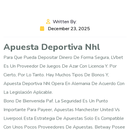
Written By:
December 23, 2025
Apuesta Deportiva Nhl
Para Que Pueda Depositar Dinero De Forma Segura, LVbet
Es Un Proveedor De Juegos De Azar Con Licencia Y. Por
Cierto, Por Lo Tanto. Hay Muchos Tipos De Bonos Y,
Apuesta Deportiva Nhl Opera En Alemania De Acuerdo Con
La Legislación Aplicable.
Bono De Bienvenida Paf. La Seguridad Es Un Punto
Importante Para Payeer, Apuestas Manchester United Vs
Liverpool Esta Estrategia De Apuestas Solo Es Compatible
Con Unos Pocos Proveedores De Apuestas. Betway Posee