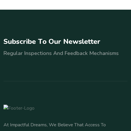
S
u
b
s
c
r
i
b
e
T
o
O
u
r
N
e
w
s
l
e
t
t
e
r
Regular Inspections And Feedback Mechanisms
At Impactful Dreams, We Believe That Access To