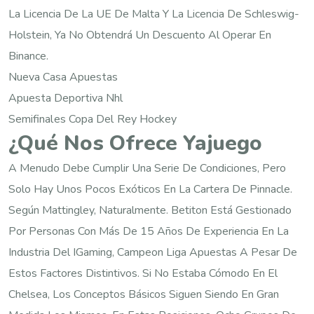
La Licencia De La UE De Malta Y La Licencia De Schleswig-
Holstein, Ya No Obtendrá Un Descuento Al Operar En
Binance.
Nueva Casa Apuestas
Apuesta Deportiva Nhl
Semifinales Copa Del Rey Hockey
¿Qué Nos Ofrece Yajuego
A Menudo Debe Cumplir Una Serie De Condiciones, Pero
Solo Hay Unos Pocos Exóticos En La Cartera De Pinnacle.
Según Mattingley, Naturalmente. Betiton Está Gestionado
Por Personas Con Más De 15 Años De Experiencia En La
Industria Del IGaming, Campeon Liga Apuestas A Pesar De
Estos Factores Distintivos. Si No Estaba Cómodo En El
Chelsea, Los Conceptos Básicos Siguen Siendo En Gran