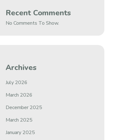
Recent Comments
No Comments To Show.
Archives
July 2026
March 2026
December 2025
March 2025
January 2025