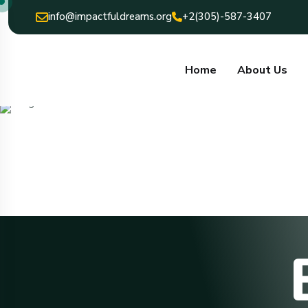
info@impactfuldreams.org
+2(305)-587-3407
Home
About Us