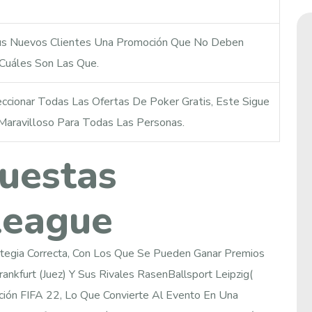
Sus Nuevos Clientes Una Promoción Que No Deben
Cuáles Son Las Que.
ccionar Todas Las Ofertas De Poker Gratis, Este Sigue
Maravilloso Para Todas Las Personas.
puestas
League
ategia Correcta, Con Los Que Se Pueden Ganar Premios
rankfurt (Juez) Y Sus Rivales RasenBallsport Leipzig(
ción FIFA 22, Lo Que Convierte Al Evento En Una