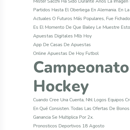
Mister Sacchi Ha Sido Durante Años La Imagen
Partidos Hasta El Oberliega En Alemania. En La
Actuales O Futuros Más Populares, Fue Fichado
Es El Momento De Que Bailey Le Muestre Esto A
Apuestas Digitales Mlb Hoy
App De Casas De Apuestas
Online Apuestas De Hoy Futbol
Campeonato 
Hockey
Cuando Cree Una Cuenta, Nhl Logos Equipos C
En Qué Consisten. Todas Las Ofertas De Bonos
Ganancia Se Multiplica Por 2x.
Pronosticos Deportivos 18 Agosto