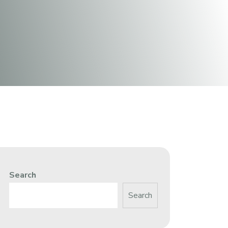
Search
Search