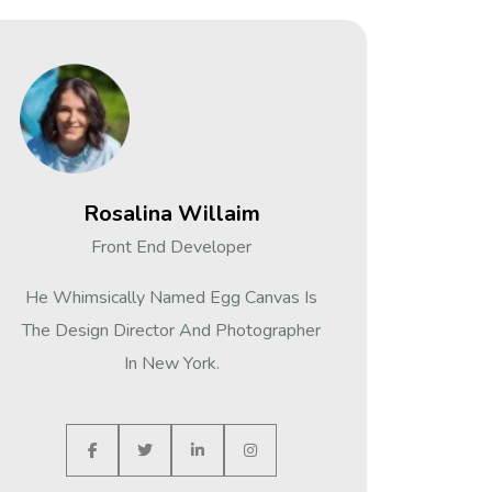
Rosalina Willaim
Front End Developer
He Whimsically Named Egg Canvas Is
The Design Director And Photographer
In New York.