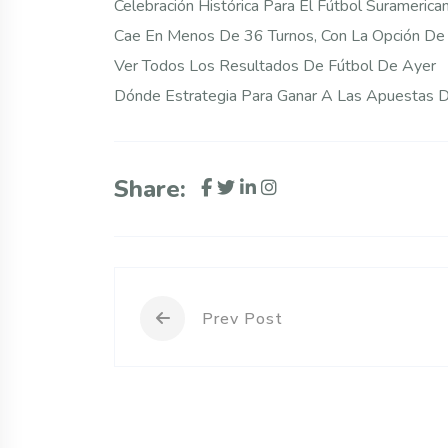
Celebración Histórica Para El Fútbol Surameri
Cae En Menos De 36 Turnos, Con La Opción De
Ver Todos Los Resultados De Fútbol De Ayer
Dónde Estrategia Para Ganar A Las Apuestas D
Share:
Prev Post